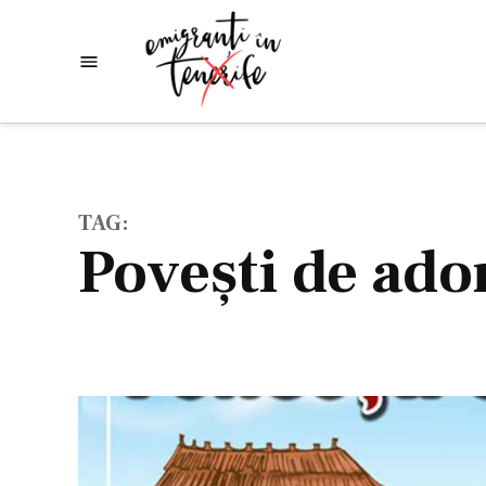
Skip
to
Emigranti
Descoperim
content
lumea
in
Tenerife
TAG:
povești de ado