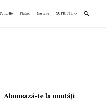
Open
Tenerife
Părinti
Naștere
NUTRITIE
Search
Open
dropdown
menu
Abonează-te la noutăți