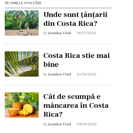
ULTIMELE POSTĂRI
Unde sunt țânțarii
din Costa Rica?
by
Jeanina Vlad
16/07/2023
Costa Rica stie mai
bine
by
Jeanina Vlad
10/06/2023
Cât de scumpă e
mâncarea în Costa
Rica?
by
Jeanina Vlad
04/06/2023