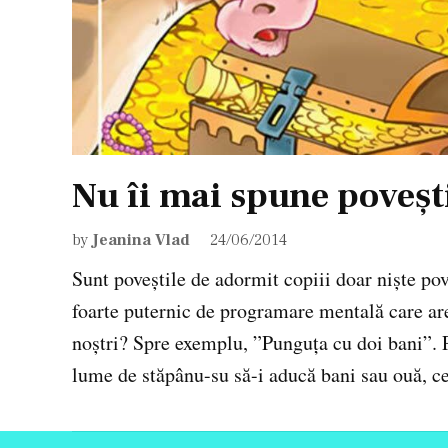
Nu îi mai spune poveșt
by
Jeanina Vlad
24/06/2014
Sunt poveștile de adormit copiii doar niște po
foarte puternic de programare mentală care are 
noștri? Spre exemplu, ”Punguța cu doi bani”. P
lume de stăpânu-su să-i aducă bani sau ouă, c