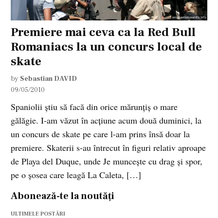
Premiere mai ceva ca la Red Bull
Romaniacs la un concurs local de
skate
by
Sebastian DAVID
09/05/2010
Spaniolii ştiu să facă din orice mărunţiş o mare
gălăgie. I-am văzut în acţiune acum două duminici, la
un concurs de skate pe care l-am prins însă doar la
premiere. Skaterii s-au întrecut în figuri relativ aproape
de Playa del Duque, unde Je munceşte cu drag şi spor,
pe o şosea care leagă La Caleta, […]
Abonează-te la noutăți
ULTIMELE POSTĂRI