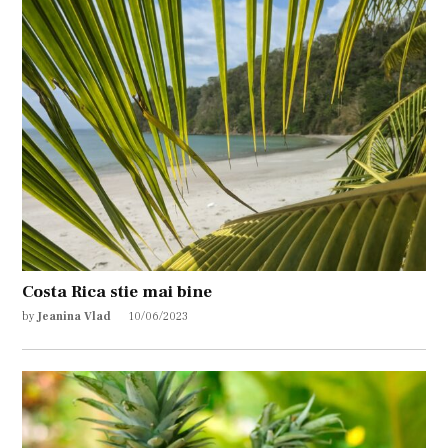
Costa Rica stie mai bine
by
Jeanina Vlad
10/06/2023