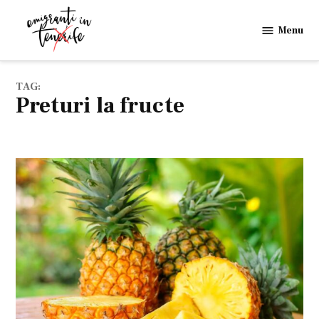
Skip
to
Menu
Emigranti
content
in
Tenerife
TAG:
preturi la fructe