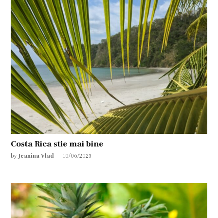
Costa Rica stie mai bine
by
Jeanina Vlad
10/06/2023