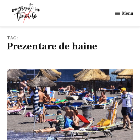
Skip
to
Menu
Emigranti
content
in
Tenerife
TAG:
prezentare de haine