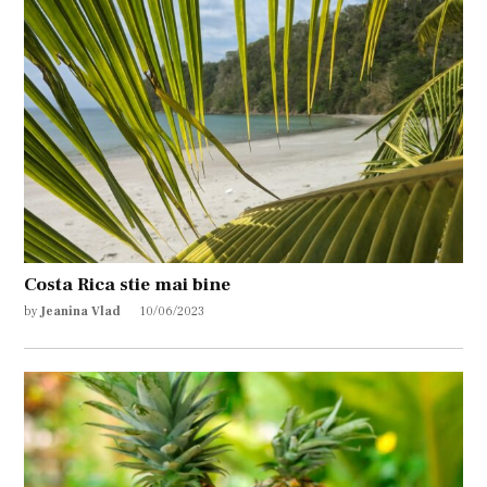
Costa Rica stie mai bine
by
Jeanina Vlad
10/06/2023