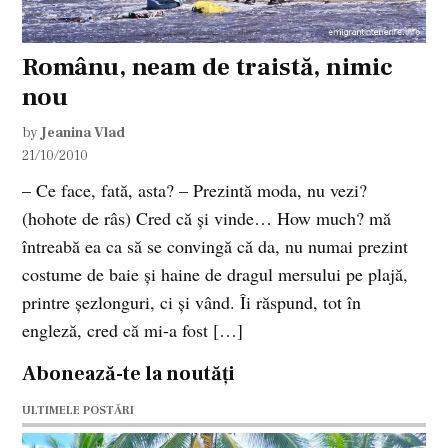
Românu, neam de traistă, nimic
nou
by
Jeanina Vlad
21/10/2010
– Ce face, fată, asta? – Prezintă moda, nu vezi?
(hohote de râs) Cred că şi vinde… How much? mă
întreabă ea ca să se convingă că da, nu numai prezint
costume de baie şi haine de dragul mersului pe plajă,
printre şezlonguri, ci şi vând. Îi răspund, tot în
engleză, cred că mi-a fost […]
Abonează-te la noutăți
ULTIMELE POSTĂRI