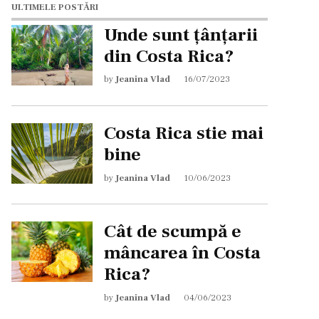
ULTIMELE POSTĂRI
Unde sunt țânțarii
din Costa Rica?
by
Jeanina Vlad
16/07/2023
Costa Rica stie mai
bine
by
Jeanina Vlad
10/06/2023
Cât de scumpă e
mâncarea în Costa
Rica?
by
Jeanina Vlad
04/06/2023