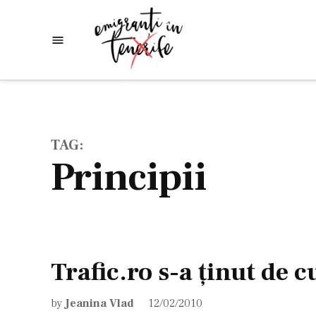
Skip
to
Emigranti
Descoperim
content
lumea
in
Tenerife
TAG:
principii
Trafic.ro s-a ţinut de 
by
Jeanina Vlad
12/02/2010