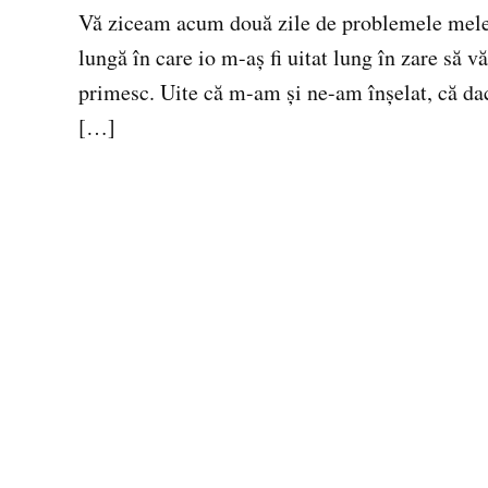
Vă ziceam acum două zile de problemele mele c
lungă în care io m-aş fi uitat lung în zare să văd
primesc. Uite că m-am şi ne-am înşelat, că dac
[…]