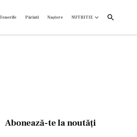
Open
Tenerife
Părinti
Naștere
NUTRITIE
Search
Open
dropdown
menu
Abonează-te la noutăți