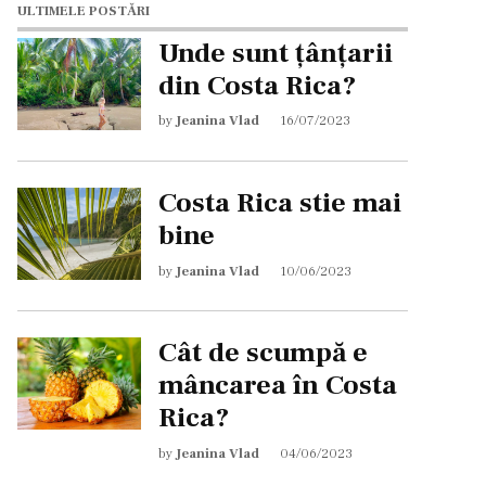
ULTIMELE POSTĂRI
Unde sunt țânțarii
din Costa Rica?
by
Jeanina Vlad
16/07/2023
Costa Rica stie mai
bine
by
Jeanina Vlad
10/06/2023
Cât de scumpă e
mâncarea în Costa
Rica?
by
Jeanina Vlad
04/06/2023