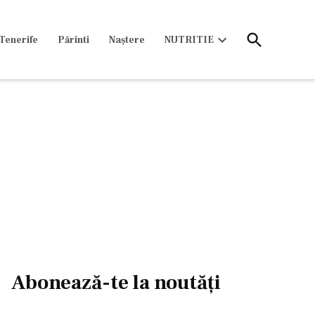
Open
Tenerife
Părinti
Naștere
NUTRITIE
Search
Open
dropdown
menu
Abonează-te la noutăți