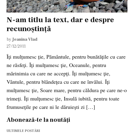
N-am titlu la text, dar e despre
recunoștință
by
Jeanina Vlad
27/12/2011
Îți mulțumesc ție, Pământule, pentru bunătățile cu care
ne răsfeți. Îți mulțumesc ție, Oceanule, pentru
mărinimia cu care ne accepți. Îți mulțumesc ție,
Vântule, pentru blândețea cu care ne învălui. Îți
mulțumesc ție, Soare mare, pentru căldura pe care ne-o
trimeți. Îți mulțumesc ție, Insulă iubită, pentru toate
frumusețile pe care ni le dăruiești zi […]
Abonează-te la noutăți
ULTIMELE POSTĂRI