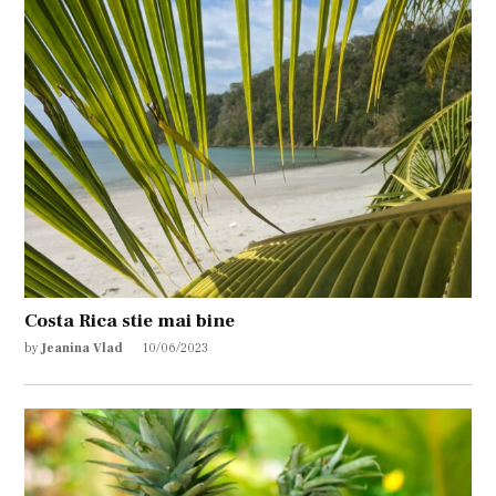
Costa Rica stie mai bine
by
Jeanina Vlad
10/06/2023