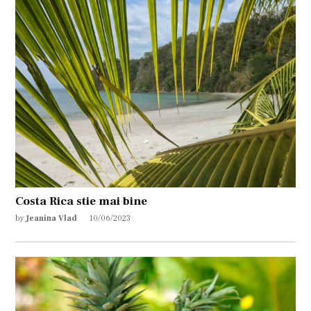
Costa Rica stie mai bine
by
Jeanina Vlad
10/06/2023