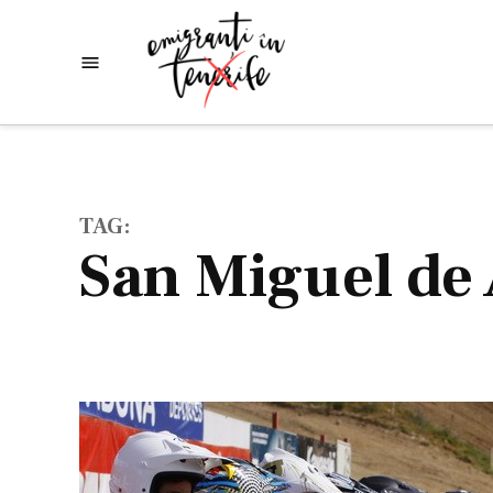
Skip
to
Emigranti
Descoperim
content
lumea
in
Tenerife
TAG:
San Miguel de