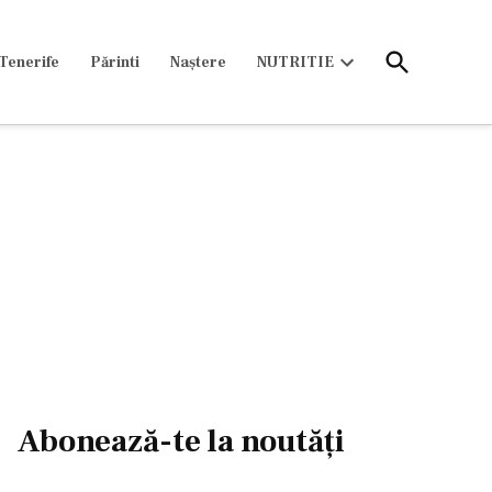
Open
Tenerife
Părinti
Naștere
NUTRITIE
Search
Open
dropdown
menu
Abonează-te la noutăți