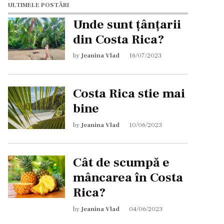
ULTIMELE POSTĂRI
Unde sunt țânțarii
din Costa Rica?
by
Jeanina Vlad
16/07/2023
Costa Rica stie mai
bine
by
Jeanina Vlad
10/06/2023
Cât de scumpă e
mâncarea în Costa
Rica?
by
Jeanina Vlad
04/06/2023