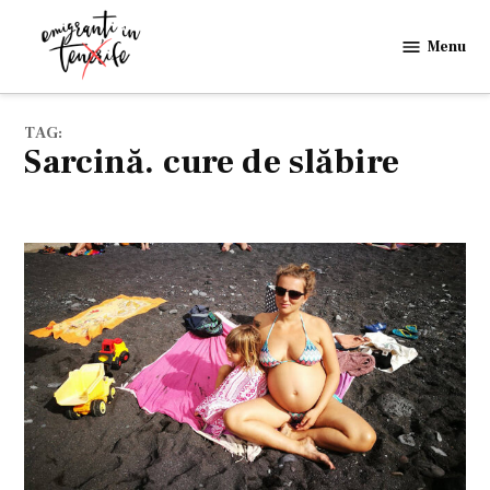
Skip
to
Menu
Emigranti
content
in
Tenerife
TAG:
sarcină. cure de slăbire