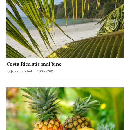
Costa Rica stie mai bine
by
Jeanina Vlad
10/06/2023