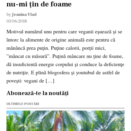
nu-mi țin de foame
by
Jeanina Vlad
03/06/2018
Motivul numărul unu pentru care veganii eșuează și se
întorc la alimente de origine animală este pentru că
mănâncă prea puțin. Puține calorii, porții mici,
”mâncat cu măsură”. Puțină mâncare nu ține de foame,
dă insuficientă energie corpului și conduce la deficiențe
de nutriție. E plină blogosfera și youtubul de astfel de
povești: vegani de […]
Abonează-te la noutăți
ULTIMELE POSTĂRI