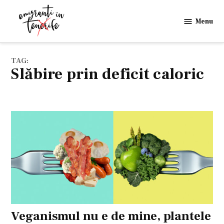
Skip
to
Menu
Emigranti
content
in
Tenerife
TAG:
slăbire prin deficit caloric
Veganismul nu e de mine, plantele