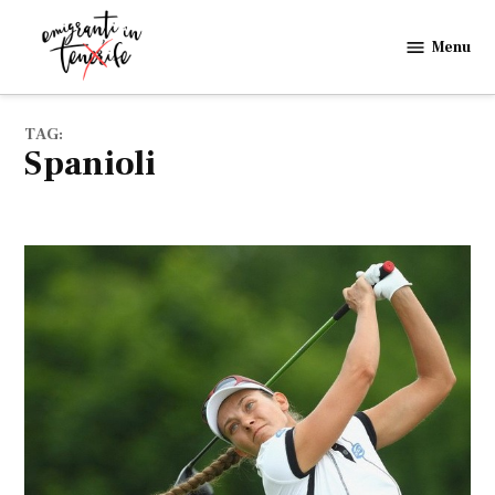
Skip
to
Menu
Emigranti
content
in
Tenerife
TAG:
spanioli