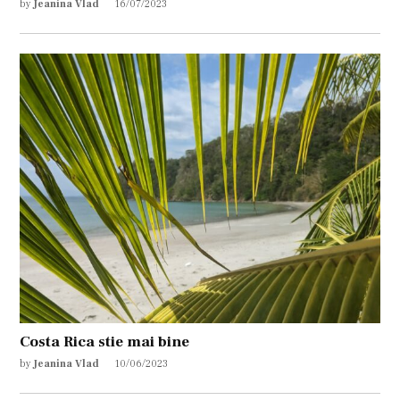
by
Jeanina Vlad
16/07/2023
Costa Rica stie mai bine
by
Jeanina Vlad
10/06/2023