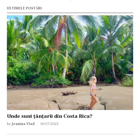
ULTIMELE POSTĂRI
Unde sunt țânțarii din Costa Rica?
by
Jeanina Vlad
16/07/2023