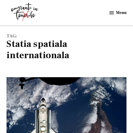
Skip
to
Menu
Emigranti
content
in
Tenerife
TAG:
statia spatiala
internationala