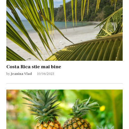
Costa Rica stie mai bine
by
Jeanina Vlad
10/06/2023