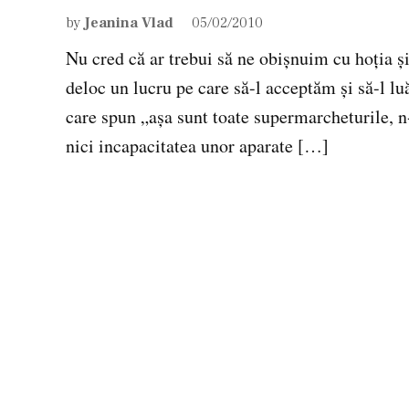
by
Jeanina Vlad
05/02/2010
Nu cred că ar trebui să ne obişnuim cu hoţia ş
deloc un lucru pe care să-l acceptăm şi să-l 
care spun „aşa sunt toate supermarcheturile, n-a
nici incapacitatea unor aparate […]