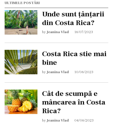
ULTIMELE POSTĂRI
Unde sunt țânțarii
din Costa Rica?
by
Jeanina Vlad
16/07/2023
Costa Rica stie mai
bine
by
Jeanina Vlad
10/06/2023
Cât de scumpă e
mâncarea în Costa
Rica?
by
Jeanina Vlad
04/06/2023