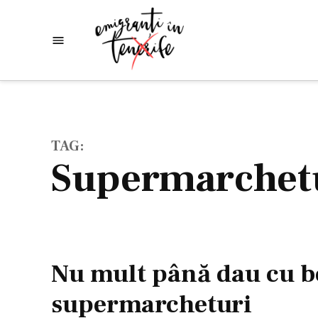
Skip
to
Emigranti
Descoperim
content
lumea
in
Tenerife
TAG:
supermarchet
Nu mult până dau cu 
supermarcheturi