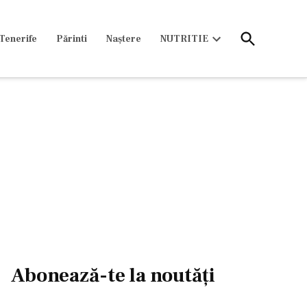
Open
Tenerife
Părinti
Naștere
NUTRITIE
Search
Open
dropdown
menu
Abonează-te la noutăți