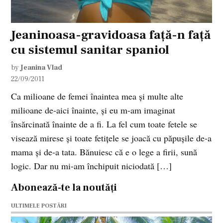
Jeaninoasa-gravidoasa față-n față
cu sistemul sanitar spaniol
by
Jeanina Vlad
22/09/2011
Ca milioane de femei înaintea mea și multe alte
milioane de-aici înainte, și eu m-am imaginat
însărcinată înainte de a fi. La fel cum toate fetele se
visează mirese și toate fetițele se joacă cu păpușile de-a
mama și de-a tata. Bănuiesc că e o lege a firii, sună
logic. Dar nu mi-am închipuit niciodată […]
Abonează-te la noutăți
ULTIMELE POSTĂRI