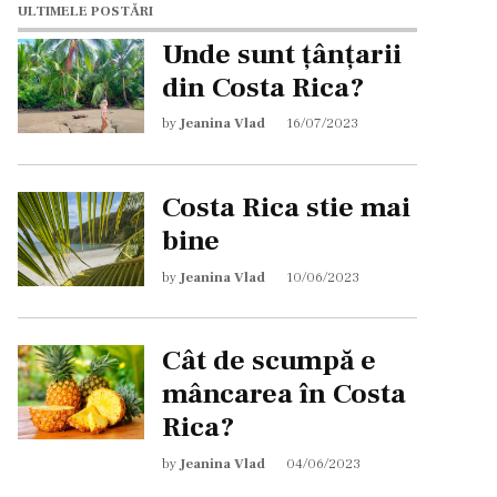
ULTIMELE POSTĂRI
Unde sunt țânțarii
din Costa Rica?
by
Jeanina Vlad
16/07/2023
Costa Rica stie mai
bine
by
Jeanina Vlad
10/06/2023
Cât de scumpă e
mâncarea în Costa
Rica?
by
Jeanina Vlad
04/06/2023