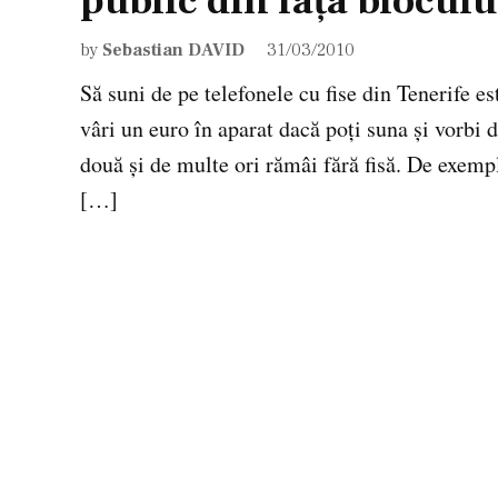
public din faţa bloculu
by
Sebastian DAVID
31/03/2010
Să suni de pe telefonele cu fise din Tenerife es
vâri un euro în aparat dacă poţi suna şi vorbi 
două şi de multe ori rămâi fără fisă. De exempl
[…]