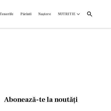
Open
Tenerife
Părinti
Naștere
NUTRITIE
Search
Open
dropdown
menu
Abonează-te la noutăți