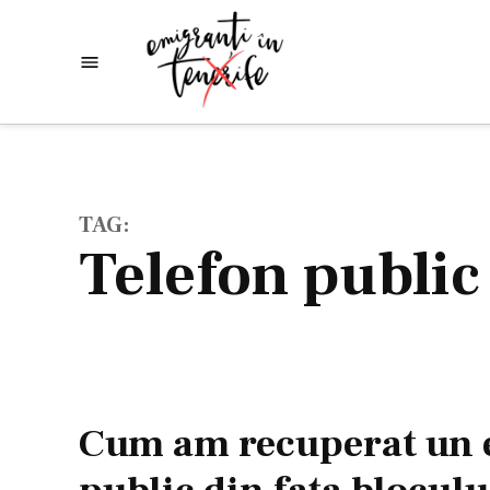
Skip
to
Emigranti
Descoperim
content
lumea
in
Tenerife
TAG:
telefon public
Cum am recuperat un e