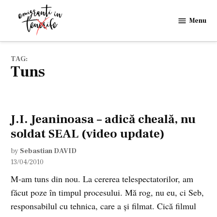
Skip
to
Menu
Emigranti
content
in
Tenerife
TAG:
tuns
J.I. Jeaninoasa – adică cheală, nu
soldat SEAL (video update)
by
Sebastian DAVID
13/04/2010
M-am tuns din nou. La cererea telespectatorilor, am
făcut poze în timpul procesului. Mă rog, nu eu, ci Seb,
responsabilul cu tehnica, care a şi filmat. Cică filmul