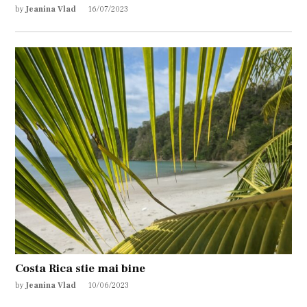
by
Jeanina Vlad
16/07/2023
Costa Rica stie mai bine
by
Jeanina Vlad
10/06/2023