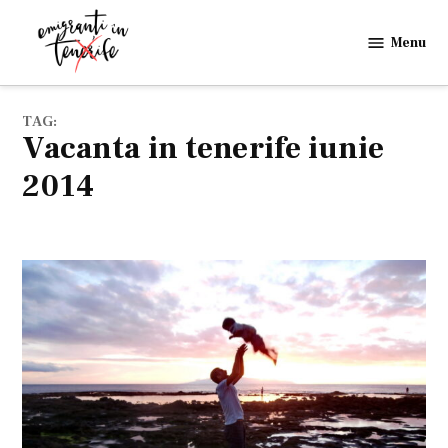
Skip
to
Menu
Emigranti
content
in
Tenerife
TAG:
vacanta in tenerife iunie
2014