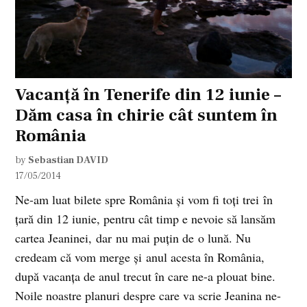
Vacanță în Tenerife din 12 iunie –
Dăm casa în chirie cât suntem în
România
by
Sebastian DAVID
17/05/2014
Ne-am luat bilete spre România și vom fi toți trei în
țară din 12 iunie, pentru cât timp e nevoie să lansăm
cartea Jeaninei, dar nu mai puțin de o lună. Nu
credeam că vom merge și anul acesta în România,
după vacanța de anul trecut în care ne-a plouat bine.
Noile noastre planuri despre care va scrie Jeanina ne-