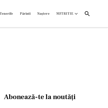
Open
Tenerife
Părinti
Naștere
NUTRITIE
Search
Open
dropdown
menu
Abonează-te la noutăți