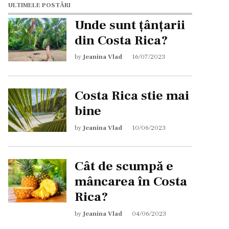
ULTIMELE POSTĂRI
Unde sunt țânțarii
din Costa Rica?
by
Jeanina Vlad
16/07/2023
Costa Rica stie mai
bine
by
Jeanina Vlad
10/06/2023
Cât de scumpă e
mâncarea în Costa
Rica?
by
Jeanina Vlad
04/06/2023