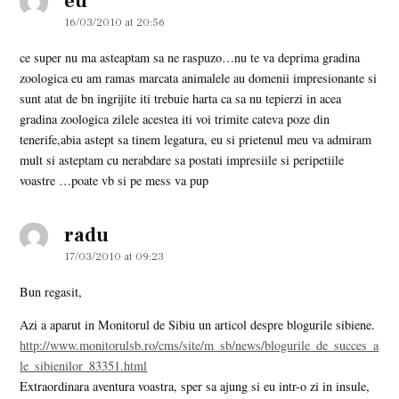
eu
16/03/2010 at 20:56
ce super nu ma asteaptam sa ne raspuzo…nu te va deprima gradina
zoologica eu am ramas marcata animalele au domenii impresionante si
sunt atat de bn ingrijite iti trebuie harta ca sa nu tepierzi in acea
gradina zoologica zilele acestea iti voi trimite cateva poze din
tenerife,abia astept sa tinem legatura, eu si prietenul meu va admiram
mult si asteptam cu nerabdare sa postati impresiile si peripetiile
voastre …poate vb si pe mess va pup
radu
says:
17/03/2010 at 09:23
Bun regasit,
Azi a aparut in Monitorul de Sibiu un articol despre blogurile sibiene.
http://www.monitorulsb.ro/cms/site/m_sb/news/blogurile_de_succes_a
le_sibienilor_83351.html
Extraordinara aventura voastra, sper sa ajung si eu intr-o zi in insule,