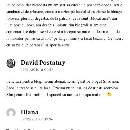
ici pe colo, dar niciodata nu am stat sa citesc un post cap-coada. Azi e
sambata zi de relaxare, canta o muzica pe fundal si eu citesc la bloage,
folosesc pluralul degeaba, de la patru si ceva sunt „blocat aici”, am
luat post cu post, am deschis link-uri din blogroll si am citit
comentarii, e deja sase si zece si a inceput sa ma cam doara capul de
la monitor pentru ca „subit” pe langa mine s-a facut bezna… Ce incerc
eu sa zic e „nice work” si spor la scris.
David Postatny
says:
19/01/2010 at 00:18
Felicitari pentru blog, m-am abonat. L-am gasit pe blogul Sinzianei.
Spor la treaba si nu te lasa. Oricum nu te lasi, ca doar esti scorpion.
Sfat pentru frustrati: nu-i spuneti sa taca ca inteapa mai rau.
Diana
says:
18/02/2010 at 19:36