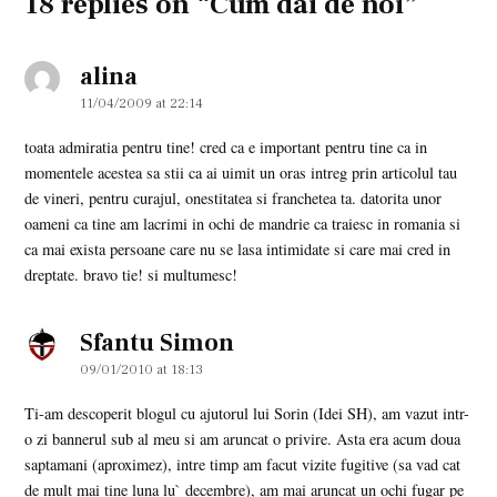
18 replies on “Cum dai de noi”
alina
says:
11/04/2009 at 22:14
toata admiratia pentru tine! cred ca e important pentru tine ca in
momentele acestea sa stii ca ai uimit un oras intreg prin articolul tau
de vineri, pentru curajul, onestitatea si franchetea ta. datorita unor
oameni ca tine am lacrimi in ochi de mandrie ca traiesc in romania si
ca mai exista persoane care nu se lasa intimidate si care mai cred in
dreptate. bravo tie! si multumesc!
Sfantu Simon
says:
09/01/2010 at 18:13
Ti-am descoperit blogul cu ajutorul lui Sorin (Idei SH), am vazut intr-
o zi bannerul sub al meu si am aruncat o privire. Asta era acum doua
saptamani (aproximez), intre timp am facut vizite fugitive (sa vad cat
de mult mai tine luna lu` decembre), am mai aruncat un ochi fugar pe