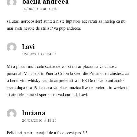
bacila andreea
says:
10/08/2010 at 10:04
salutari norocosilor! sunteti niste luptatori adevarati sa inteleg ca nu
mai aveti nevoie de stilist? va pup andreea.
Lavi
says:
12/08/2010 at 04:56
Mi a placut mult cele scrise de voi si mi ar placea sa va cunosc
personal. Va astept in Puerto Colon la Geordie Pride sa va cinstesc cu
o bere, vin, whisky sau de ce preferati voi. PS De obicei sunt acolo
seara dupa ora 19 iar daca va place muzica live de preferat in weekend.
Toate cele bune si sper sa va vad curand, Lavi.
luciana
says:
20/08/2010 at 13:24
Felicitari pentru curajul de a face acest pas!!!!