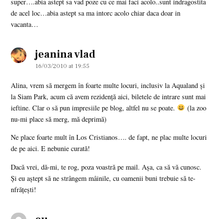
super….abia astept sa vad poze cu ce mai faci acolo..sunt indragostita
de acel loc…abia astept sa ma intorc acolo chiar daca doar in
vacanta…
jeanina vlad
says:
16/03/2010 at 19:55
Alina, vrem să mergem în foarte multe locuri, inclusiv la Aqualand şi
la Siam Park, acum că avem rezidenţă aici, biletele de intrare sunt mai
ieftine. Clar o să pun impresiile pe blog, altfel nu se poate.
(la zoo
nu-mi place să merg, mă deprimă)
Ne place foarte mult în Los Cristianos…. de fapt, ne plac multe locuri
de pe aici. E nebunie curată!
Dacă vrei, dă-mi, te rog, poza voastră pe mail. Aşa, ca să vă cunosc.
Şi eu aştept să ne strângem mâinile, cu oamenii buni trebuie să te-
nfrăţeşti!
says: