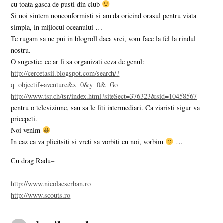
cu toata gasca de pusti din club
Si noi sintem nonconformisti si am da oricind orasul pentru viata
simpla, in mijlocul oceanului …
Te rugam sa ne pui in blogroll daca vrei, vom face la fel la rindul
nostru.
O sugestie: ce ar fi sa organizati ceva de genul:
http://cercetasii.blogspot.com/search/?
q=objectif+aventure&x=0&y=0&=Go
http://www.tsr.ch/tsr/index.html?siteSect=376323&sid=10458567
pentru o televiziune, sau sa le fiti intermediari. Ca ziaristi sigur va
pricepeti.
Noi venim
In caz ca va plicitsiti si vreti sa vorbiti cu noi, vorbim
…
Cu drag Radu–
–
http://www.nicolaeserban.ro
http://www.scouts.ro