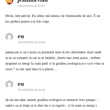
jeanina vlad
15/03/2010 at 17:33
Divin, într-adevăr. Eu zilnic mă uimesc de frumuseţile de aici. E un
loc perfect pentru a-ţi trăi viaţa.
eu
says:
15/03/2010 at 21:29
janina,am si eu o poza cu prietenul meu in los christianos exact unde
ai tu cu romanii cu car te-ai intalnit,,,foarte tare zona aceea…trebuie
neaparat sa mergi la siam park si la gradina zoologica,n-o sa-ti vina sa
crezi:* sa imi spui daca ti-a placut….
eu
says:
15/03/2010 at 21:32
ah mi-am adus aminte gradina zoologica se numeste loro parque…
cand o sa ai timp sa te duci nu o sa regreti…si la siam sa mergi e