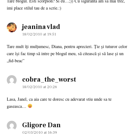
Tare blogul. Esti scorpion? Si eu…;)) Cu siguranta am sa mai trec,
imi place stilul tau de a scrie.:)
jeanina vlad
says:
18/02/2010 at 19:51
Tare mult îţi mulţumesc, Diana, pentru aprecieri. Ţie şi tuturor celor
care îşi fac timp să intre pe blogul meu, să citească şi să lase şi un
„fid-beac”
cobra_the_worst
says:
18/02/2010 at 20:26
Lasa, Janel, ca aia care te doresc cu adevarat stiu unde sa te
gaseasca…
Gligore Dan
says:
02/03/2010 at 16:39