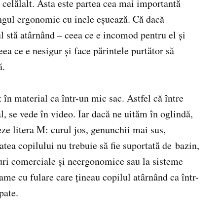
celălalt. Asta este partea cea mai importantă
ingul ergonomic cu inele eșuează. Că dacă
l stă atârnând – ceea ce e incomod pentru el și
eea ce e nesigur și face părintele purtător să
ă.
 în material ca într-un mic sac. Astfel că între
l, se vede în video. Iar dacă ne uităm în oglindă,
eze litera M: curul jos, genunchii mai sus,
atea copilului nu trebuie să fie suportată de bazin,
uri comerciale și neergonomice sau la sisteme
e cu fulare care țineau copilul atârnând ca într-
pate.