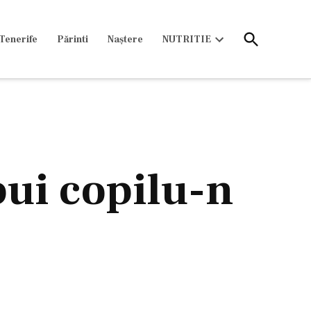
Open
Tenerife
Părinti
Naștere
NUTRITIE
Search
Open
dropdown
menu
ui copilu-n