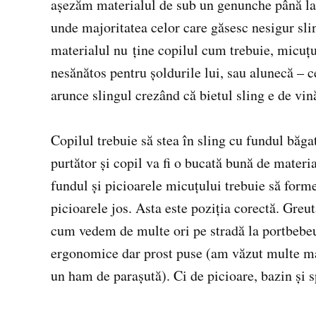
așezăm materialul de sub un genunche până la 
unde majoritatea celor care găsesc nesigur sl
materialul nu ține copilul cum trebuie, micuțu
nesănătos pentru șoldurile lui, sau alunecă – c
arunce slingul crezând că bietul sling e de vin
Copilul trebuie să stea în sling cu fundul băgat
purtător și copil va fi o bucată bună de materia
fundul și picioarele micuțului trebuie să form
picioarele jos. Asta este poziția corectă. Greut
cum vedem de multe ori pe stradă la portbebe
ergonomice dar prost puse (am văzut multe mam
un ham de parașută). Ci de picioare, bazin și s