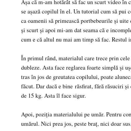
Așa că m-am hotărât să fac un scurt video în c
se așază copilul în el. Un tutorial cum să pui 
ca oamenii să primească portbebeurile și uite 
și scurt și apoi mi-am dat seama că e incomplet
cum e că altul nu mai am timp să fac. Restul in
În primul rând, materialul care trece prin cele 
dubleze. Asta face reglarea foarte simplă și uș
tras în jos de greutatea copilului, poate alune
făcut. Dar dacă e bine răsfirat, fără răsuciri și
de 15 kg. Asta îl face sigur.
Apoi, poziția materialului pe umăr. Pentru confo
umărul. Nici prea jos, peste braț, nici doar s