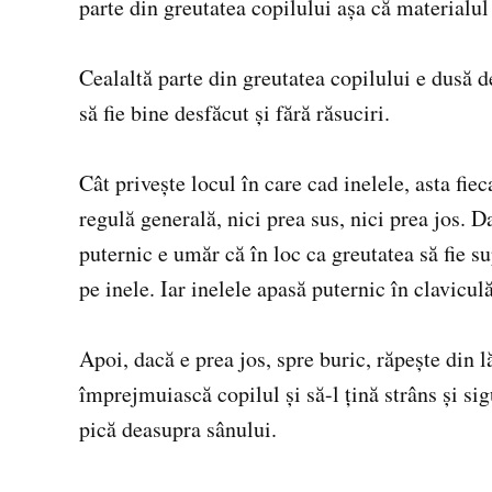
parte din greutatea copilului așa că materialul 
Cealaltă parte din greutatea copilului e dusă d
să fie bine desfăcut și fără răsuciri.
Cât privește locul în care cad inelele, asta fie
regulă generală, nici prea sus, nici prea jos. D
puternic e umăr că în loc ca greutatea să fie s
pe inele. Iar inelele apasă puternic în clavicu
Apoi, dacă e prea jos, spre buric, răpește din l
împrejmuiască copilul și să-l țină strâns și s
pică deasupra sânului.