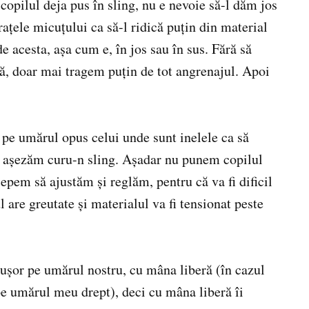
copilul deja pus în sling, nu e nevoie să-l dăm jos
țele micuțului ca să-l ridică puțin din material
e acesta, așa cum e, în jos sau în sus. Fără să
ă, doar mai tragem puțin de tot angrenajul. Apoi
n pe umărul opus celui unde sunt inelele ca să
-i așezăm curu-n sling. Așadar nu punem copilul
cepem să ajustăm și reglăm, pentru că va fi dificil
l are greutate și materialul va fi tensionat peste
r ușor pe umărul nostru, cu mâna liberă (în cazul
 pe umărul meu drept), deci cu mâna liberă îi