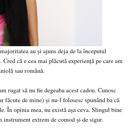
 majoritatea au și ajuns deja de la începutul
). Cred că e cea mai plăcută experiență pe care am
aniolă sau română.
-am rugat să nu fie degeaba acest cadou. Cunosc
ar făcute de mine) și nu-l folosesc spunând ba că
le. În opinia mea, nu există așa ceva. Slingul bine
un instrument extrem de comod și de sigur.