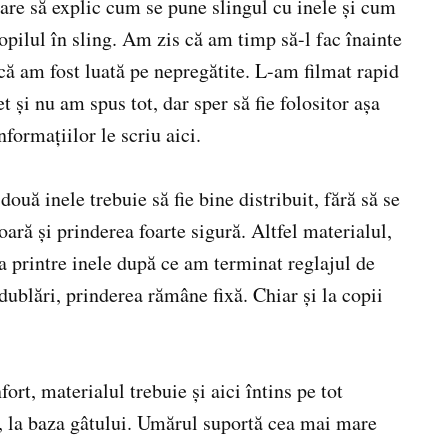
are să explic cum se pune slingul cu inele și cum
copilul în sling. Am zis că am timp să-l fac înainte
că am fost luată pe nepregătite. L-am filmat rapid
 și nu am spus tot, dar sper să fie folositor așa
formațiilor le scriu aici.
două inele trebuie să fie bine distribuit, fără să se
oară și prinderea foarte sigură. Altfel materialul,
ca printre inele după ce am terminat reglajul de
 dublări, prinderea rămâne fixă. Chiar și la copii
rt, materialul trebuie și aici întins pe tot
us, la baza gâtului. Umărul suportă cea mai mare