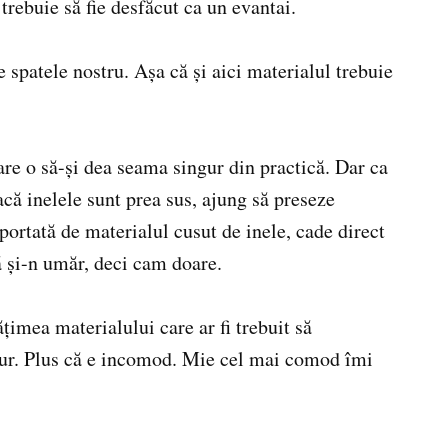
trebuie să fie desfăcut ca un evantai.
e spatele nostru. Așa că și aici materialul trebuie
care o să-și dea seama singur din practică. Dar ca
acă inelele sunt prea sus, ajung să preseze
uportată de materialul cusut de inele, cade direct
lă și-n umăr, deci cam doare.
ățimea materialului care ar fi trebuit să
igur. Plus că e incomod. Mie cel mai comod îmi