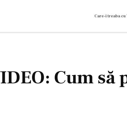
Care-i treaba cu 
DEO: Cum să p