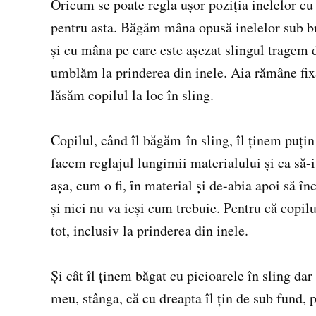
Oricum se poate regla ușor poziția inelelor cu 
pentru asta. Băgăm mâna opusă inelelor sub bra
și cu mâna pe care este așezat slingul tragem d
umblăm la prinderea din inele. Aia rămâne fix
lăsăm copilul la loc în sling.
Copilul, când îl băgăm în sling, îl ținem puți
facem reglajul lungimii materialului și ca să
așa, cum o fi, în material și de-abia apoi să în
și nici nu va ieși cum trebuie. Pentru că copilu
tot, inclusiv la prinderea din inele.
Și cât îl ținem băgat cu picioarele în sling da
meu, stânga, că cu dreapta îl țin de sub fund,