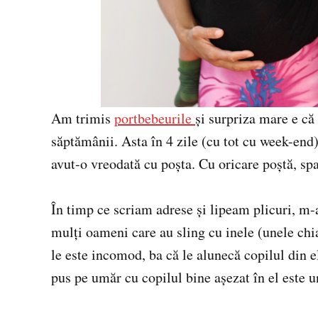
Am trimis
portbebeurile
și surpriza mare e că
săptămânii. Asta în 4 zile (cu tot cu week-end
avut-o vreodată cu poșta. Cu oricare poștă, sp
În timp ce scriam adrese și lipeam plicuri, m
mulți oameni care au sling cu inele (unele chi
le este incomod, ba că le alunecă copilul din e
pus pe umăr cu copilul bine așezat în el este 