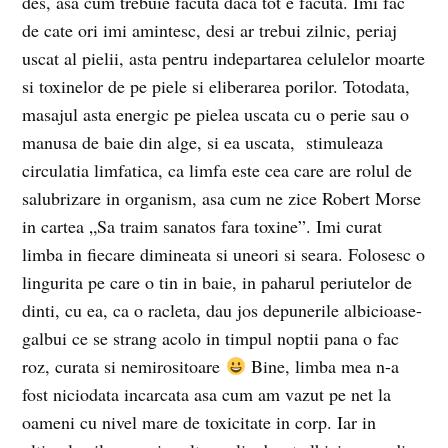
des, asa cum trebuie facuta daca tot e facuta. Imi fac
de cate ori imi amintesc, desi ar trebui zilnic, periaj
uscat al pielii, asta pentru indepartarea celulelor moarte
si toxinelor de pe piele si eliberarea porilor. Totodata,
masajul asta energic pe pielea uscata cu o perie sau o
manusa de baie din alge, si ea uscata, stimuleaza
circulatia limfatica, ca limfa este cea care are rolul de
salubrizare in organism, asa cum ne zice Robert Morse
in cartea „Sa traim sanatos fara toxine”. Imi curat
limba in fiecare dimineata si uneori si seara. Folosesc o
lingurita pe care o tin in baie, in paharul periutelor de
dinti, cu ea, ca o racleta, dau jos depunerile albicioase-
galbui ce se strang acolo in timpul noptii pana o fac
roz, curata si nemirositoare
Bine, limba mea n-a
fost niciodata incarcata asa cum am vazut pe net la
oameni cu nivel mare de toxicitate in corp. Iar in