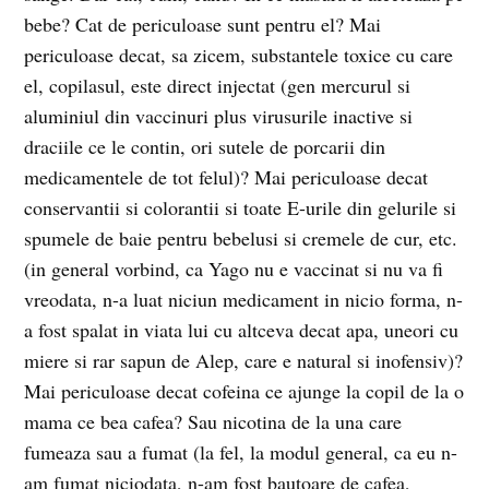
bebe? Cat de periculoase sunt pentru el? Mai
periculoase decat, sa zicem, substantele toxice cu care
el, copilasul, este direct injectat (gen mercurul si
aluminiul din vaccinuri plus virusurile inactive si
draciile ce le contin, ori sutele de porcarii din
medicamentele de tot felul)? Mai periculoase decat
conservantii si colorantii si toate E-urile din gelurile si
spumele de baie pentru bebelusi si cremele de cur, etc.
(in general vorbind, ca Yago nu e vaccinat si nu va fi
vreodata, n-a luat niciun medicament in nicio forma, n-
a fost spalat in viata lui cu altceva decat apa, uneori cu
miere si rar sapun de Alep, care e natural si inofensiv)?
Mai periculoase decat cofeina ce ajunge la copil de la o
mama ce bea cafea? Sau nicotina de la una care
fumeaza sau a fumat (la fel, la modul general, ca eu n-
am fumat niciodata, n-am fost bautoare de cafea,