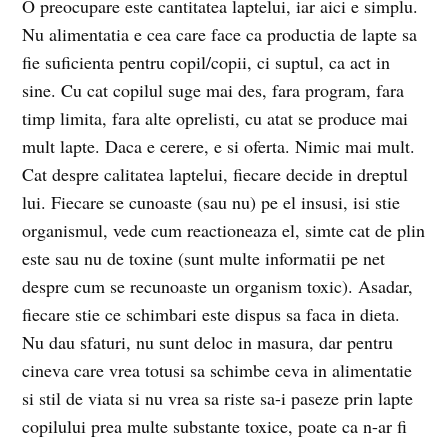
O preocupare este cantitatea laptelui, iar aici e simplu.
Nu alimentatia e cea care face ca productia de lapte sa
fie suficienta pentru copil/copii, ci suptul, ca act in
sine. Cu cat copilul suge mai des, fara program, fara
timp limita, fara alte oprelisti, cu atat se produce mai
mult lapte. Daca e cerere, e si oferta. Nimic mai mult.
Cat despre calitatea laptelui, fiecare decide in dreptul
lui. Fiecare se cunoaste (sau nu) pe el insusi, isi stie
organismul, vede cum reactioneaza el, simte cat de plin
este sau nu de toxine (sunt multe informatii pe net
despre cum se recunoaste un organism toxic). Asadar,
fiecare stie ce schimbari este dispus sa faca in dieta.
Nu dau sfaturi, nu sunt deloc in masura, dar pentru
cineva care vrea totusi sa schimbe ceva in alimentatie
si stil de viata si nu vrea sa riste sa-i paseze prin lapte
copilului prea multe substante toxice, poate ca n-ar fi