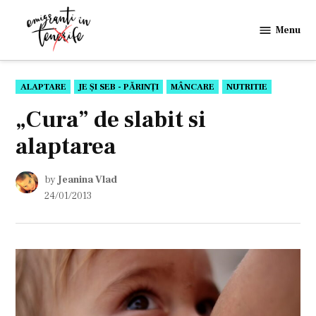
Skip
to
Menu
Emigranti
content
in
Tenerife
POSTED
ALAPTARE
JE ȘI SEB - PĂRINȚI
MÂNCARE
NUTRITIE
IN
„Cura” de slabit si
alaptarea
by
Jeanina Vlad
24/01/2013