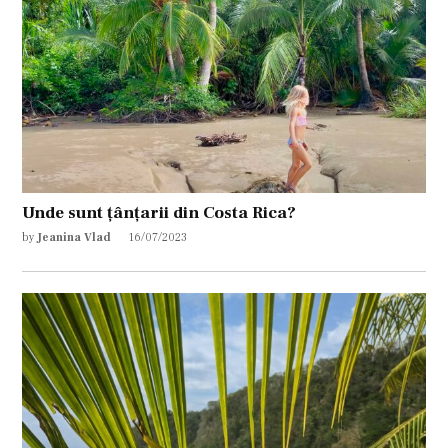
Unde sunt țânțarii din Costa Rica?
by
Jeanina Vlad
16/07/2023