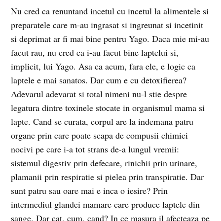
Nu cred ca renuntand incetul cu incetul la alimentele si
preparatele care m-au ingrasat si ingreunat si incetinit
si deprimat ar fi mai bine pentru Yago. Daca mie mi-au
facut rau, nu cred ca i-au facut bine laptelui si,
implicit, lui Yago. Asa ca acum, fara ele, e logic ca
laptele e mai sanatos. Dar cum e cu detoxifierea?
Adevarul adevarat si total nimeni nu-l stie despre
legatura dintre toxinele stocate in organismul mama si
lapte. Cand se curata, corpul are la indemana patru
organe prin care poate scapa de compusii chimici
nocivi pe care i-a tot strans de-a lungul vremii:
sistemul digestiv prin defecare, rinichii prin urinare,
plamanii prin respiratie si pielea prin transpiratie. Dar
sunt patru sau oare mai e inca o iesire? Prin
intermediul glandei mamare care produce laptele din
sange. Dar cat, cum, cand? In ce masura il afecteaza pe