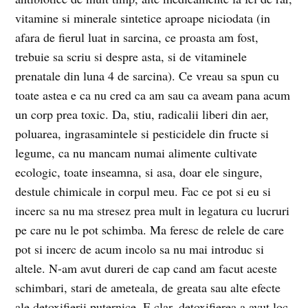
vitamine si minerale sintetice aproape niciodata (in
afara de fierul luat in sarcina, ce proasta am fost,
trebuie sa scriu si despre asta, si de vitaminele
prenatale din luna 4 de sarcina). Ce vreau sa spun cu
toate astea e ca nu cred ca am sau ca aveam pana acum
un corp prea toxic. Da, stiu, radicalii liberi din aer,
poluarea, ingrasamintele si pesticidele din fructe si
legume, ca nu mancam numai alimente cultivate
ecologic, toate inseamna, si asa, doar ele singure,
destule chimicale in corpul meu. Fac ce pot si eu si
incerc sa nu ma stresez prea mult in legatura cu lucruri
pe care nu le pot schimba. Ma feresc de relele de care
pot si incerc de acum incolo sa nu mai introduc si
altele. N-am avut dureri de cap cand am facut aceste
schimbari, stari de ameteala, de greata sau alte efecte
ale detoxifierii puternice. E clar, detoxifierea a avut loc