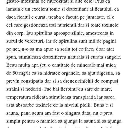
gastro-intestinal de mucozitati si alte cele. Plus ca
lamaia e un excelent tonic si detoxifiant al ficatului, ca
daca ficatul e curat, treaba e facuta pe jumatate, el e
cel care gestioneaza toti nutrientii dar si toate toxinele
din corp. Iau spirulina aproape zilnic, amestecata in
sucul de verdeturi, iar de spirulina sunt mii de pagini
pe net, n-o sa ma apuc sa scriu tot ce face, doar atat
spun, stimuleaza detoxifierea naturala si curata sangele.
Beau multa apa (cu o cantitate de minerale mai mica
de 50 mg/l) ca sa hidratez organele, sa ajut digestia, sa
previn constipatia dar si sa drenez rinichii de compusi
straini si nedoriti. Fac bai fierbinti cu sare de mare,
temperatura ridicata stimuleaza transpiratia iar sarea
asta absoarbe toxinele de la nivelul pielii. Buna e si
sauna, pana acum am fost o singura data, nu e prea
simplu pentru o mamica sa ajunga la sauna si sa ajunga