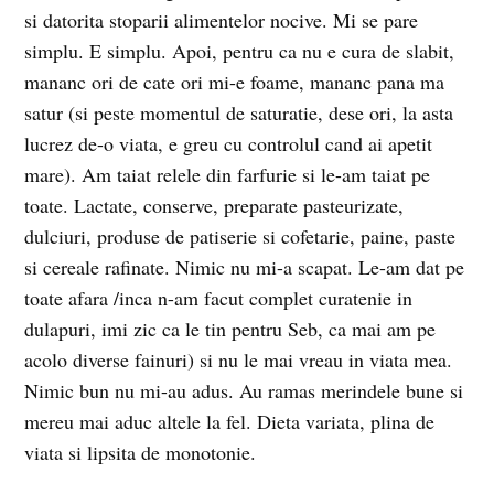
si datorita stoparii alimentelor nocive. Mi se pare
simplu. E simplu. Apoi, pentru ca nu e cura de slabit,
mananc ori de cate ori mi-e foame, mananc pana ma
satur (si peste momentul de saturatie, dese ori, la asta
lucrez de-o viata, e greu cu controlul cand ai apetit
mare). Am taiat relele din farfurie si le-am taiat pe
toate. Lactate, conserve, preparate pasteurizate,
dulciuri, produse de patiserie si cofetarie, paine, paste
si cereale rafinate. Nimic nu mi-a scapat. Le-am dat pe
toate afara /inca n-am facut complet curatenie in
dulapuri, imi zic ca le tin pentru Seb, ca mai am pe
acolo diverse fainuri) si nu le mai vreau in viata mea.
Nimic bun nu mi-au adus. Au ramas merindele bune si
mereu mai aduc altele la fel. Dieta variata, plina de
viata si lipsita de monotonie.