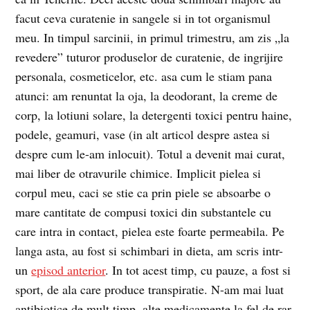
facut ceva curatenie in sangele si in tot organismul
meu. In timpul sarcinii, in primul trimestru, am zis „la
revedere” tuturor produselor de curatenie, de ingrijire
personala, cosmeticelor, etc. asa cum le stiam pana
atunci: am renuntat la oja, la deodorant, la creme de
corp, la lotiuni solare, la detergenti toxici pentru haine,
podele, geamuri, vase (in alt articol despre astea si
despre cum le-am inlocuit). Totul a devenit mai curat,
mai liber de otravurile chimice. Implicit pielea si
corpul meu, caci se stie ca prin piele se absoarbe o
mare cantitate de compusi toxici din substantele cu
care intra in contact, pielea este foarte permeabila. Pe
langa asta, au fost si schimbari in dieta, am scris intr-
un
episod anterior
. In tot acest timp, cu pauze, a fost si
sport, de ala care produce transpiratie. N-am mai luat
antibiotice de mult timp, alte medicamente la fel de rar,