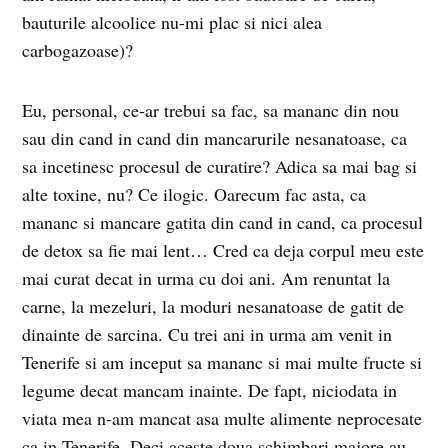
bauturile alcoolice nu-mi plac si nici alea
carbogazoase)?
Eu, personal, ce-ar trebui sa fac, sa mananc din nou
sau din cand in cand din mancarurile nesanatoase, ca
sa incetinesc procesul de curatire? Adica sa mai bag si
alte toxine, nu? Ce ilogic. Oarecum fac asta, ca
mananc si mancare gatita din cand in cand, ca procesul
de detox sa fie mai lent… Cred ca deja corpul meu este
mai curat decat in urma cu doi ani. Am renuntat la
carne, la mezeluri, la moduri nesanatoase de gatit de
dinainte de sarcina. Cu trei ani in urma am venit in
Tenerife si am inceput sa mananc si mai multe fructe si
legume decat mancam inainte. De fapt, niciodata in
viata mea n-am mancat asa multe alimente neprocesate
ca in Tenerife. Deci aceste doua schimbari majore au