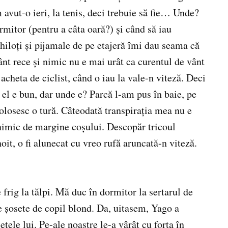
m avut-o ieri, la tenis, deci trebuie să fie… Unde?
rmitor (pentru a câta oară?) și când să iau
hiloți și pijamale de pe etajeră îmi dau seama că
vânt rece și nimic nu e mai urât ca curentul de vânt
jacheta de ciclist, când o iau la vale-n viteză. Deci
 el e bun, dar unde e? Parcă l-am pus în baie, pe
 folosesc o tură. Câteodată transpirația mea nu e
 nimic de margine coșului. Descopăr tricoul
hoit, o fi alunecat cu vreo rufă aruncată-n viteză.
frig la tălpi. Mă duc în dormitor la sertarul de
e șosete de copil blond. Da, uitasem, Yago a
etele lui. Pe-ale noastre le-a vârât cu forța în