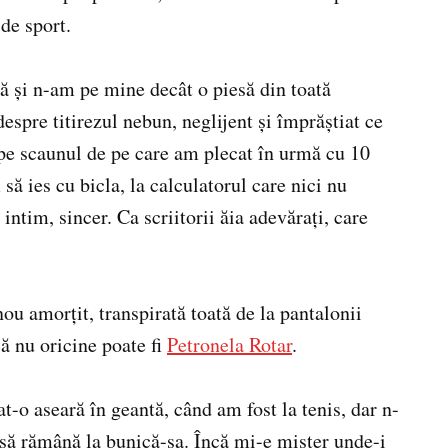
 de sport.
ă și n-am pe mine decât o piesă din toată
despre titirezul nebun, neglijent și împrăștiat ce
 pe scaunul de pe care am plecat în urmă cu 10
ă ies cu bicla, la calculatorul care nici nu
 intim, sincer. Ca scriitorii ăia adevărați, care
ou amorțit, transpirată toată de la pantalonii
ă nu oricine poate fi
Petronela Rotar
.
-o aseară în geantă, când am fost la tenis, dar n-
să rămână la bunică-sa. Încă mi-e mister unde-i