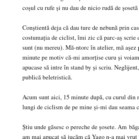
coșul cu rufe și nu dau de nicio rudă de șosetă
Conștientă deja că dau ture de nebună prin cas
costumația de ciclist, îmi zic că parc-aș scrie 
sunt (nu mereu). Mă-ntorc în atelier, mă așez
minute pe motiv că-mi amorțise curu și voiam s
apucase să intre în stand by și scriu. Neglijent,
publică beletristică.
Acum sunt aici, 15 minute după, cu curul din n
lungi de ciclism de pe mine și-mi dau seama c
Știu unde găsesc o pereche de șosete. Am băgat
am mai apucat să jucăm că Yago n-a mai vrut 