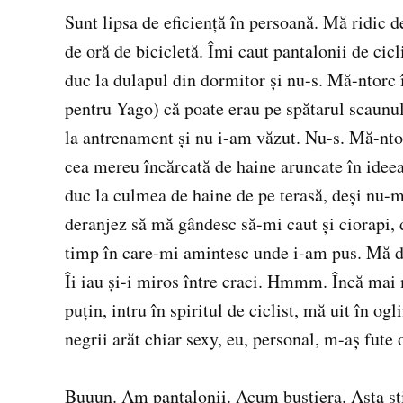
Sunt lipsa de eficiență în persoană. Mă ridic 
de oră de bicicletă. Îmi caut pantalonii de cicl
duc la dulapul din dormitor și nu-s. Mă-ntorc î
pentru Yago) că poate erau pe spătarul scaunul
la antrenament și nu i-am văzut. Nu-s. Mă-nto
cea mereu încărcată de haine aruncate în idee
duc la culmea de haine de pe terasă, deși nu-m
deranjez să mă gândesc să-mi caut și ciorapi, 
timp în care-mi amintesc unde i-am pus. Mă duc
Îi iau și-i miros între craci. Hmmm. Încă mai m
puțin, intru în spiritul de ciclist, mă uit în og
negrii arăt chiar sexy, eu, personal, m-aș fute 
Buuun. Am pantalonii. Acum bustiera. Asta știu