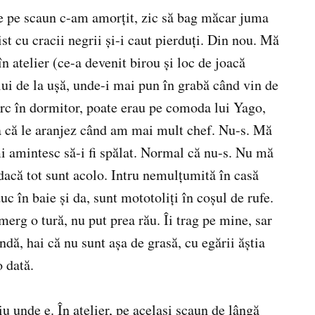
de pe scaun c-am amorțit, zic să bag măcar juma
ist cu cracii negrii și-i caut pierduți. Din nou. Mă
n atelier (ce-a devenit birou și loc de joacă
ui de la ușă, unde-i mai pun în grabă când vin de
rc în dormitor, poate erau pe comoda lui Yago,
a că le aranjez când am mai mult chef. Nu-s. Mă
i amintesc să-i fi spălat. Normal că nu-s. Nu mă
dacă tot sunt acolo. Intru nemulțumită în casă
 în baie și da, sunt mototoliți în coșul de rufe.
erg o tură, nu put prea rău. Îi trag pe mine, sar
lindă, hai că nu sunt așa de grasă, cu egării ăștia
o dată.
 unde e. În atelier, pe același scaun de lângă