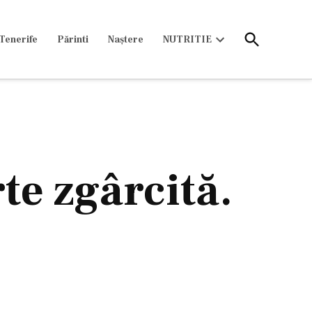
Open
Tenerife
Părinti
Naștere
NUTRITIE
Search
Open
dropdown
menu
te zgârcită.