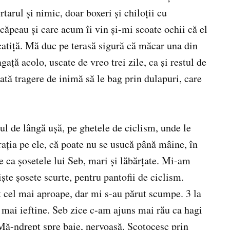
ertarul și nimic, doar boxeri și chiloții cu
căpeau și care acum îi vin și-mi scoate ochii că el
racatiță. Mă duc pe terasă sigură că măcar una din
ață acolo, uscate de vreo trei zile, ca și restul de
ată tragere de inimă să le bag prin dulapuri, care
nul de lângă ușă, pe ghetele de ciclism, unde le
rația pe ele, că poate nu se usucă până mâine, în
e ca șosetele lui Seb, mari și lăbărțate. Mi-am
e șosete scurte, pentru pantofii de ciclism.
cel mai aproape, dar mi s-au părut scumpe. 3 la
t mai ieftine. Seb zice c-am ajuns mai rău ca hagi
 Mă-ndrept spre baie, nervoasă. Scotocesc prin