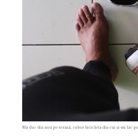
Mă duc din nou pe terasă, cobor bicicleta din cui și-mi fac po