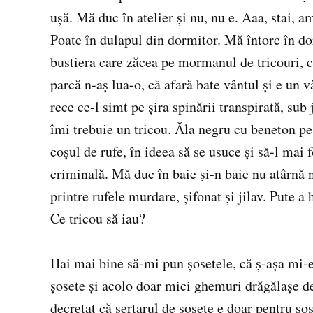
ușă. Mă duc în atelier și nu, nu e. Aaa, stai, a
Poate în dulapul din dormitor. Mă întorc în do
bustiera care zăcea pe mormanul de tricouri, c
parcă n-aș lua-o, că afară bate vântul și e un 
rece ce-l simt pe șira spinării transpirată, sub 
îmi trebuie un tricou. Ăla negru cu beneton pe
coșul de rufe, în ideea să se usuce și să-l mai
criminală. Mă duc în baie și-n baie nu atârnă
printre rufele murdare, șifonat și jilav. Pute a 
Ce tricou să iau?
Hai mai bine să-mi pun șosetele, că ș-așa mi-e 
șosete și acolo doar mici ghemuri drăgălașe d
decretat că sertarul de șosete e doar pentru șos