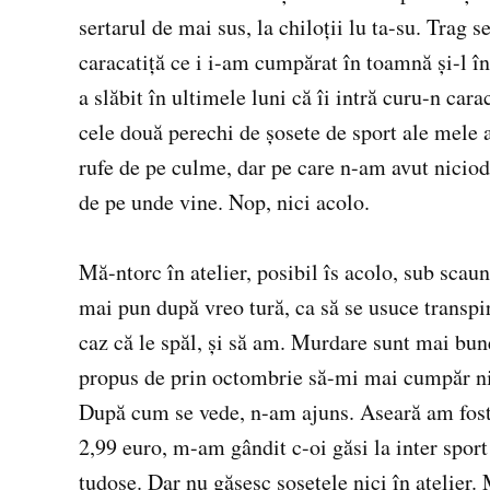
sertarul de mai sus, la chiloții lu ta-su. Trag s
caracatiță ce i i-am cumpărat în toamnă și-l în
a slăbit în ultimele luni că îi intră curu-n ca
cele două perechi de șosete de sport ale mele ag
rufe de pe culme, dar pe care n-am avut niciod
de pe unde vine. Nop, nici acolo.
Mă-ntorc în atelier, posibil îs acolo, sub scau
mai pun după vreo tură, ca să se usuce transpi
caz că le spăl, și să am. Murdare sunt mai bun
propus de prin octombrie să-mi mai cumpăr nișt
După cum se vede, n-am ajuns. Aseară am fost 
2,99 euro, m-am gândit c-oi găsi la inter spor
tudose. Dar nu găsesc șosetele nici în atelier.