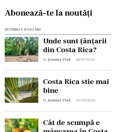
Abonează-te la noutăți
ULTIMELE POSTĂRI
Unde sunt țânțarii
din Costa Rica?
by
Jeanina Vlad
16/07/2023
Costa Rica stie mai
bine
by
Jeanina Vlad
10/06/2023
Cât de scumpă e
mâncarea în Costa