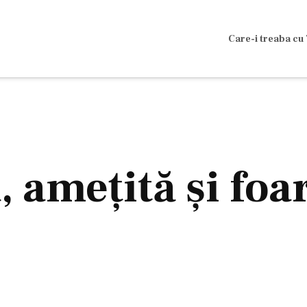
Care-i treaba cu 
 amețită și foar