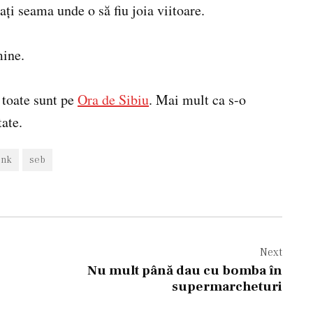
ţi seama unde o să fiu joia viitoare.
mine.
, toate sunt pe
Ora de Sibiu
. Mai mult ca s-o
tate.
ink
seb
Next
Nu mult până dau cu bomba în
supermarcheturi