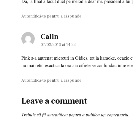
Da, la final a făcut duet pe melodia dear mr. president a lui p
Autentifică-te pentru a răspunde
Calin
says:
07/02/2010 at 14:22
Pink s-a antrenat miercuri in Oldies, tot la karaoke, ocazie cu
nu mai retin exact ca la ora aia cifrele se confundau intre ele
Autentifică-te pentru a răspunde
Leave a comment
Leave
a
Trebuie să fii
autentificat
pentru a publica un comentariu.
comment