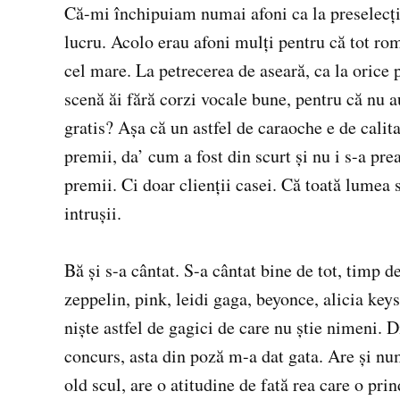
Că-mi închipuiam numai afoni ca la preselecţi
lucru. Acolo erau afoni mulţi pentru că tot ro
cel mare. La petrecerea de aseară, ca la orice 
scenă ăi fără corzi vocale bune, pentru că nu a
gratis? Aşa că un astfel de caraoche e de calita
premii, da’ cum a fost din scurt şi nu i s-a pre
premii. Ci doar clienţii casei. Că toată lumea
intruşii.
Bă şi s-a cântat. S-a cântat bine de tot, timp d
zeppelin, pink, leidi gaga, beyonce, alicia key
nişte astfel de gagici de care nu ştie nimeni. D
concurs, asta din poză m-a dat gata. Are şi num
old scul, are o atitudine de fată rea care o pri