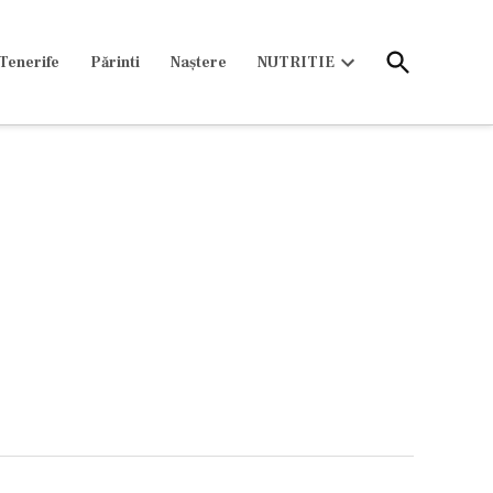
Open
Tenerife
Părinti
Naștere
NUTRITIE
Search
Open
dropdown
menu