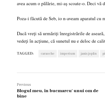
avea acum o pălărie, mi-aş scoate-o. Deci vă da
Poza-i făcută de Seb, io n-aveam aparatul cu 
Dacă vreţi să urmăriţi înregistrările de aseară
vedeţi în acţiune, că sunetul nu e deloc de cali
TAGGED:
caraoche
imperium
janis joplin
p
Navigare
în
Previous
Blogul meu, în bucmarcu' unui om de
articole
bine