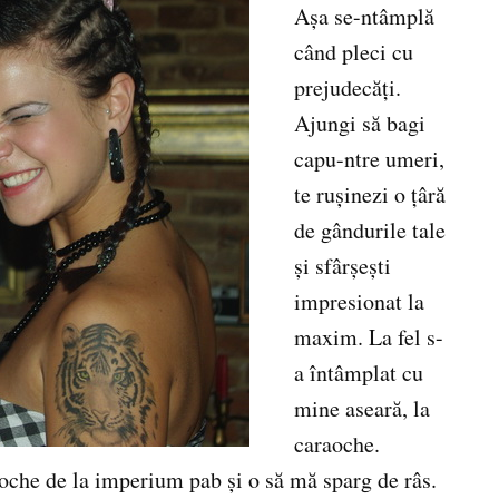
Aşa se-ntâmplă
când pleci cu
prejudecăţi.
Ajungi să bagi
capu-ntre umeri,
te ruşinezi o ţâră
de gândurile tale
şi sfârşeşti
impresionat la
maxim. La fel s-
a întâmplat cu
mine aseară, la
caraoche.
oche de la imperium pab şi o să mă sparg de râs.