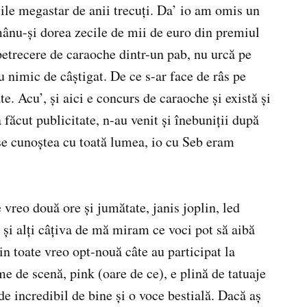
ile megastar de anii trecuţi. Da’ io am omis un
mânu-şi dorea zecile de mii de euro din premiul
petrecere de caraoche dintr-un pab, nu urcă pe
u nimic de câştigat. De ce s-ar face de râs pe
te. Acu’, şi aici e concurs de caraoche şi există şi
a făcut publicitate, n-au venit şi înebuniţii după
 se cunoştea cu toată lumea, io cu Seb eram
e vreo două ore şi jumătate, janis joplin, led
s şi alţi câţiva de mă miram ce voci pot să aibă
in toate vreo opt-nouă câte au participat la
e de scenă, pink (oare de ce), e plină de tatuaje
nde incredibil de bine şi o voce bestială. Dacă aş