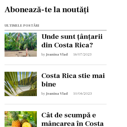
Abonează-te la noutăți
ULTIMELE POSTĂRI
Unde sunt țânțarii
din Costa Rica?
by
Jeanina Vlad
16/07/2023
Costa Rica stie mai
bine
by
Jeanina Vlad
10/06/2023
Cât de scumpă e
mâncarea în Costa