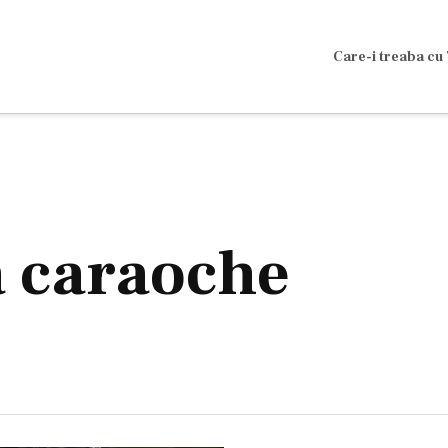
Care-i treaba cu 
a caraoche