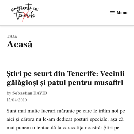
Skip
to
Menu
Emigranti
content
in
Tenerife
TAG:
acasă
Ştiri pe scurt din Tenerife: Vecinii
gălăgioşi şi patul pentru musafiri
by
Sebastian DAVID
15/04/2010
Sunt mai multe lucruri mărunte pe care le trăim noi pe
aici şi cărora nu le-am dedicat posturi speciale, aşa că
mai punem o tentaculă la caracatiţa noastră: Ştiri pe