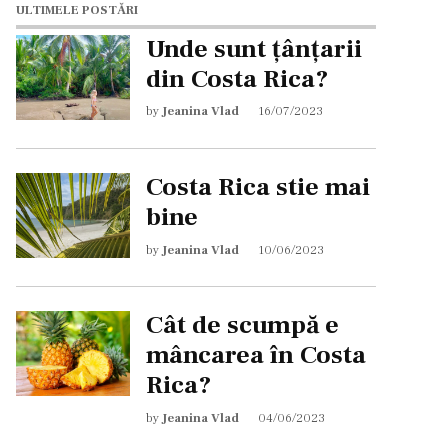
ULTIMELE POSTĂRI
Unde sunt țânțarii
din Costa Rica?
by
Jeanina Vlad
16/07/2023
Costa Rica stie mai
bine
by
Jeanina Vlad
10/06/2023
Cât de scumpă e
mâncarea în Costa
Rica?
by
Jeanina Vlad
04/06/2023