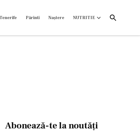
Open
Tenerife
Părinti
Naștere
NUTRITIE
Search
Open
dropdown
menu
Abonează-te la noutăți