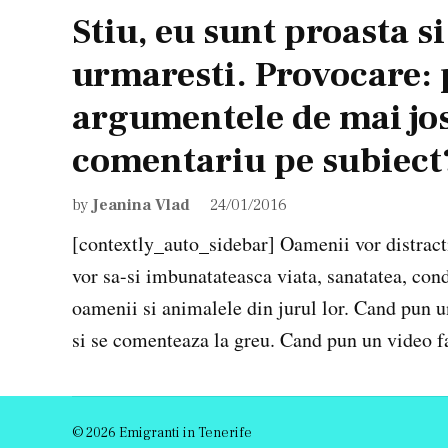
Stiu, eu sunt proasta si
urmaresti. Provocare: p
argumentele de mai jos 
comentariu pe subiect
by
Jeanina Vlad
24/01/2016
[contextly_auto_sidebar] Oamenii vor distractie
vor sa-si imbunatateasca viata, sanatatea, condi
oamenii si animalele din jurul lor. Cand pun 
si se comenteaza la greu. Cand pun un video fa
© 2026 Emigranti in Tenerife