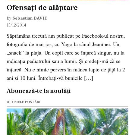
Ofensați de alăptare
by
Sebastian DAVID
15/12/2014
Săptămâna trecută am publicat pe Facebook-ul nostru,
fotografia de mai jos, cu Yago la sânul Jeaninei. Un
„snack” la plaja. Un copil care se înțarcă singur, nu la
indicația pediatrului sau a lumii. Şi credeți-mă că se
înțarcă. Nu e nimic pervers în mânca lapte de țâță la 2
ani si 10 luni. Întrebați-vă bunicile […]
Abonează-te la noutăți
ULTIMELE POSTĂRI