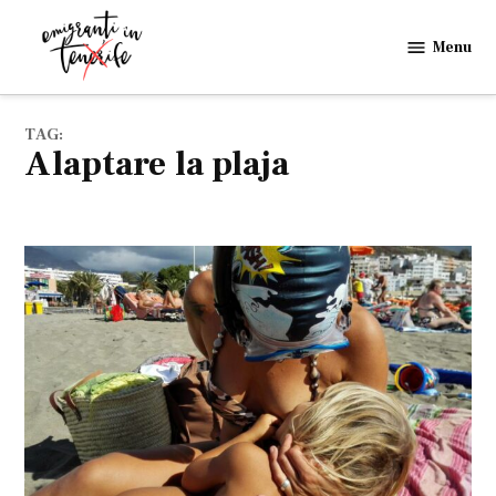
Skip
to
Menu
Emigranti
content
in
Tenerife
TAG:
alaptare la plaja