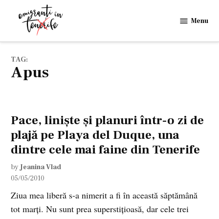
Skip
to
Menu
Emigranti
content
in
Tenerife
TAG:
apus
Pace, linişte şi planuri într-o zi de
plajă pe Playa del Duque, una
dintre cele mai faine din Tenerife
by
Jeanina Vlad
05/05/2010
Ziua mea liberă s-a nimerit a fi în această săptămână
tot marţi. Nu sunt prea superstiţioasă, dar cele trei