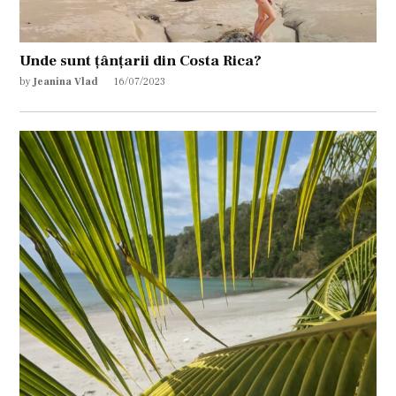
Unde sunt țânțarii din Costa Rica?
by
Jeanina Vlad
16/07/2023