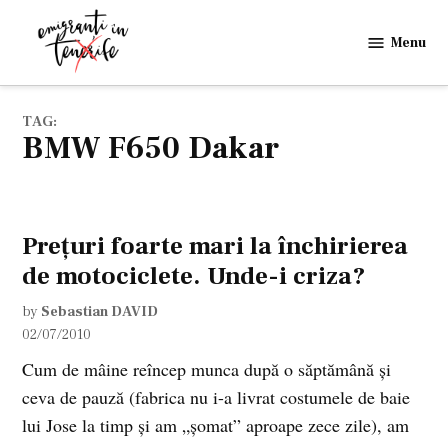
Skip
to
Menu
Emigranti
content
in
Tenerife
TAG:
BMW F650 Dakar
Preţuri foarte mari la închirierea
de motociclete. Unde-i criza?
by
Sebastian DAVID
02/07/2010
Cum de mâine reîncep munca după o săptămână şi
ceva de pauză (fabrica nu i-a livrat costumele de baie
lui Jose la timp şi am „şomat” aproape zece zile), am