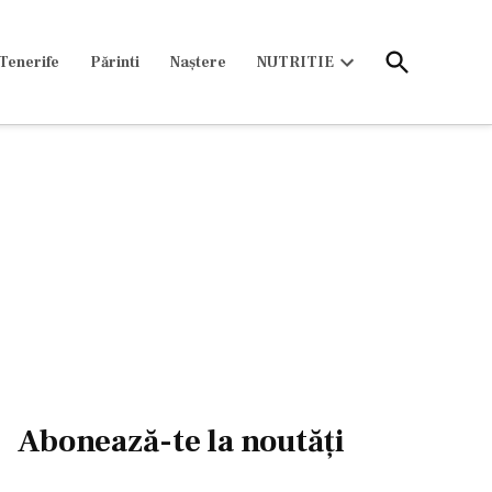
Open
Tenerife
Părinti
Naștere
NUTRITIE
Search
Open
dropdown
menu
Abonează-te la noutăți