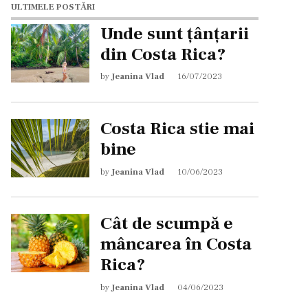
ULTIMELE POSTĂRI
Unde sunt țânțarii
din Costa Rica?
by
Jeanina Vlad
16/07/2023
Costa Rica stie mai
bine
by
Jeanina Vlad
10/06/2023
Cât de scumpă e
mâncarea în Costa
Rica?
by
Jeanina Vlad
04/06/2023