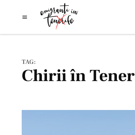
Skip
to
Emigranti
Descoperim
content
lumea
in
Tenerife
TAG:
chirii în Tener