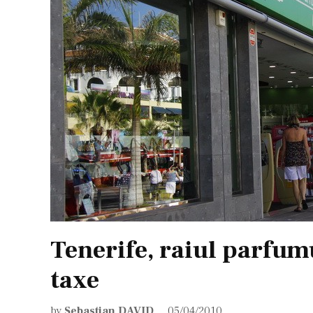
Tenerife, raiul parfumu
taxe
by
Sebastian DAVID
05/04/2010