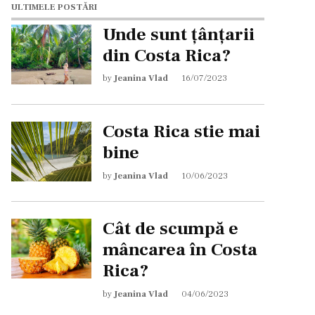
ULTIMELE POSTĂRI
Unde sunt țânțarii
din Costa Rica?
by
Jeanina Vlad
16/07/2023
Costa Rica stie mai
bine
by
Jeanina Vlad
10/06/2023
Cât de scumpă e
mâncarea în Costa
Rica?
by
Jeanina Vlad
04/06/2023