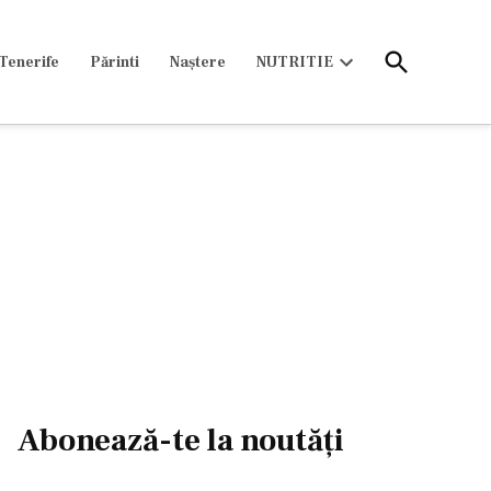
Open
Tenerife
Părinti
Naștere
NUTRITIE
Search
Open
dropdown
menu
Abonează-te la noutăți