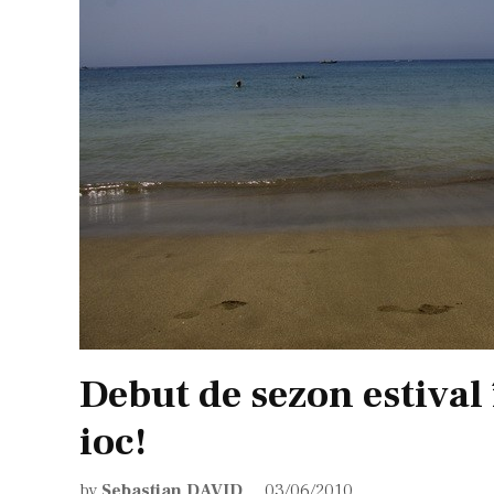
Debut de sezon estival î
ioc!
by
Sebastian DAVID
03/06/2010