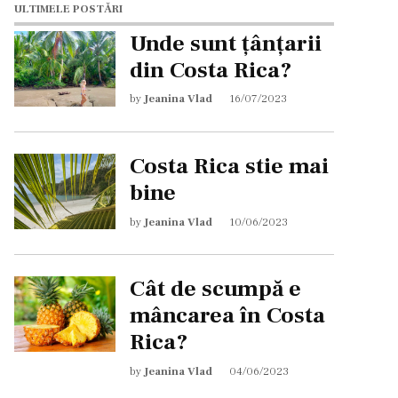
ULTIMELE POSTĂRI
Unde sunt țânțarii
din Costa Rica?
by
Jeanina Vlad
16/07/2023
Costa Rica stie mai
bine
by
Jeanina Vlad
10/06/2023
Cât de scumpă e
mâncarea în Costa
Rica?
by
Jeanina Vlad
04/06/2023