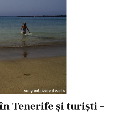
n Tenerife şi turişti –