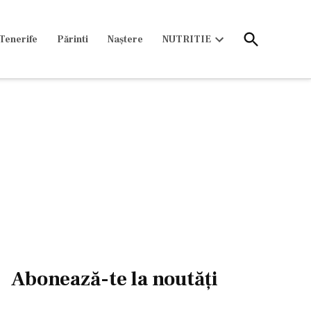
Open
Tenerife
Părinti
Naștere
NUTRITIE
Search
Open
dropdown
menu
Abonează-te la noutăți