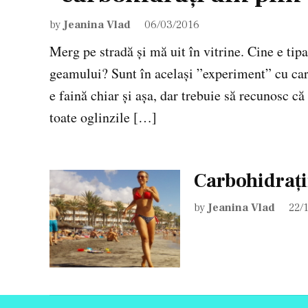
by
Jeanina Vlad
06/03/2016
Merg pe stradă și mă uit în vitrine. Cine e tip
geamului? Sunt în același ”experiment” cu carb
e faină chiar și așa, dar trebuie să recunosc
toate oglinzile […]
Carbohidrați
by
Jeanina Vlad
22/