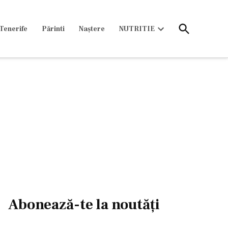
Open
Tenerife
Părinti
Naștere
NUTRITIE
Search
Open
dropdown
menu
Abonează-te la noutăți