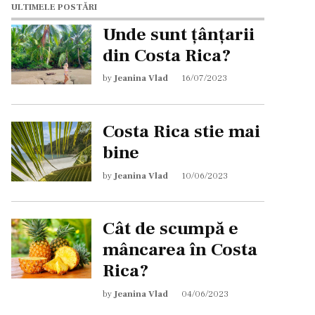
ULTIMELE POSTĂRI
Unde sunt țânțarii
din Costa Rica?
by
Jeanina Vlad
16/07/2023
Costa Rica stie mai
bine
by
Jeanina Vlad
10/06/2023
Cât de scumpă e
mâncarea în Costa
Rica?
by
Jeanina Vlad
04/06/2023