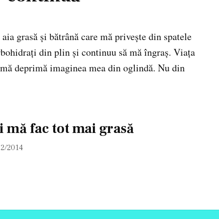
a aia grasă și bătrână care mă privește din spatele
ohidrați din plin și continuu să mă îngraș. Viața
 că mă deprimă imaginea mea din oglindă. Nu din
i mă fac tot mai grasă
12/2014