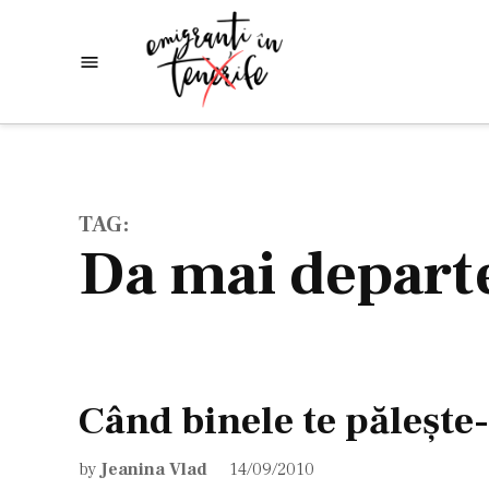
Skip
to
Emigranti
Descoperim
content
lumea
in
Tenerife
TAG:
da mai depart
Când binele te păleşte-
by
Jeanina Vlad
14/09/2010