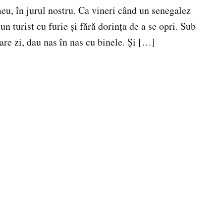
 meu, în jurul nostru. Ca vineri când un senegalez
n turist cu furie şi fără dorinţa de a se opri. Sub
care zi, dau nas în nas cu binele. Şi […]