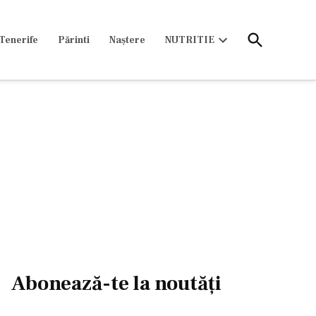
Open
Tenerife
Părinti
Naștere
NUTRITIE
Search
Open
dropdown
menu
Abonează-te la noutăți