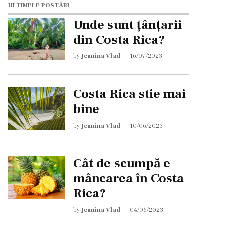
ULTIMELE POSTĂRI
Unde sunt țânțarii
din Costa Rica?
by
Jeanina Vlad
16/07/2023
Costa Rica stie mai
bine
by
Jeanina Vlad
10/06/2023
Cât de scumpă e
mâncarea în Costa
Rica?
by
Jeanina Vlad
04/06/2023