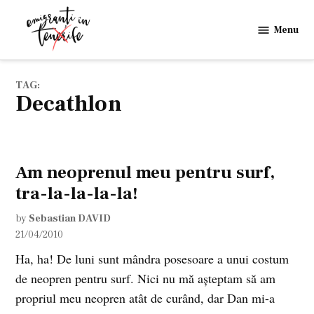
Skip
to
Menu
Emigranti
content
in
Tenerife
TAG:
Decathlon
Am neoprenul meu pentru surf,
tra-la-la-la-la!
by
Sebastian DAVID
21/04/2010
Ha, ha! De luni sunt mândra posesoare a unui costum
de neopren pentru surf. Nici nu mă aşteptam să am
propriul meu neopren atât de curând, dar Dan mi-a