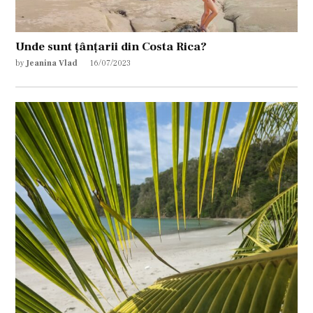
Unde sunt țânțarii din Costa Rica?
by
Jeanina Vlad
16/07/2023