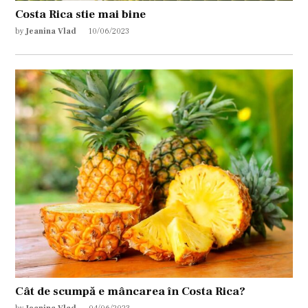
Costa Rica stie mai bine
by
Jeanina Vlad
10/06/2023
Cât de scumpă e mâncarea în Costa Rica?