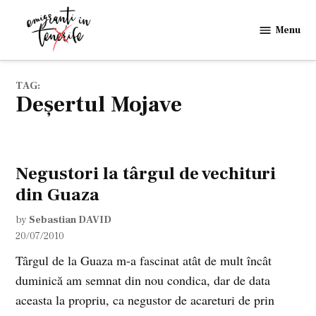
Skip
to
Menu
Emigranti
content
in
Tenerife
TAG:
deşertul Mojave
Negustori la târgul de vechituri
din Guaza
by
Sebastian DAVID
20/07/2010
Târgul de la Guaza m-a fascinat atât de mult încât
duminică am semnat din nou condica, dar de data
aceasta la propriu, ca negustor de acareturi de prin