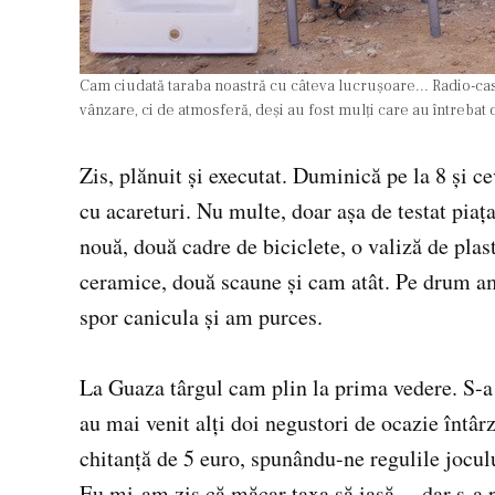
Cam ciudată taraba noastră cu câteva lucruşoare... Radio-ca
vânzare, ci de atmosferă, deşi au fost mulţi care au întrebat 
Zis, plănuit şi executat. Duminică pe la 8 şi 
cu acareturi. Nu multe, doar aşa de testat piaţ
nouă, două cadre de biciclete, o valiză de plas
ceramice, două scaune şi cam atât. Pe drum am
spor canicula şi am purces.
La Guaza târgul cam plin la prima vedere. S-a g
au mai venit alţi doi negustori de ocazie întârz
chitanţă de 5 euro, spunându-ne regulile joculu
Eu mi-am zis că măcar taxa să iasă… dar s-a p