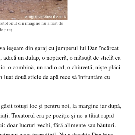
setofonul din imagine nu a fost de
de preţ
ceva ieşeam din garaj cu jumperul lui Dan încărcat
a, adică un dulap, o noptieră, o măsuţă de sticlă ca
tic, o combină, un radio cd, o chiuvetă, nişte plăci
 luat două sticle de apă rece să înfruntăm cu
ăsit totuşi loc şi pentru noi, la margine iar după,
iaţi. Taxatorul era pe poziţie şi ne-a tăiat rapid
i: doar lucruri vechi, fără alimente sau băuturi.
etrecut ceva incredibil. Nu a deschis Dan bine