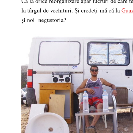
Ca la orice reorganizare apar lucruri de care te
la târgul de vechituri. Şi credeţi-mă că la
Gua
şi noi negustoria?