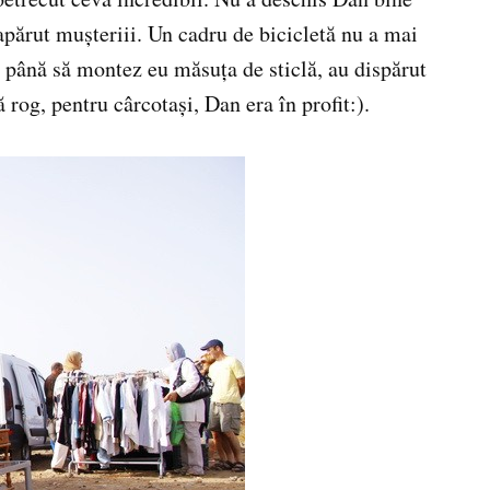
apărut muşteriii. Un cadru de bicicletă nu a mai
oi până să montez eu măsuţa de sticlă, au dispărut
rog, pentru cârcotaşi, Dan era în profit:).