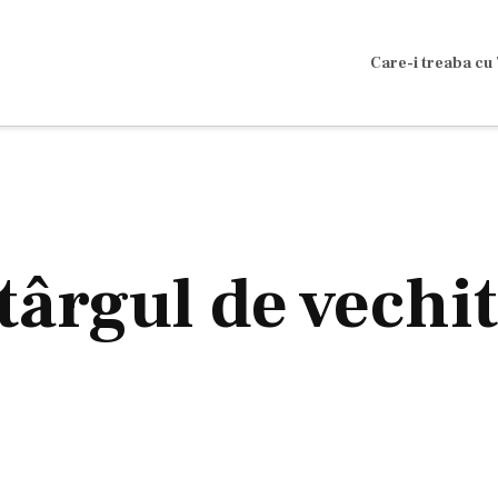
Care-i treaba cu 
târgul de vechi