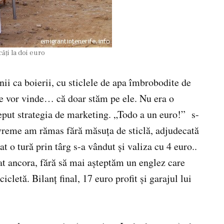
ăţi la doi euro
ii ca boierii, cu sticlele de apa îmbrobodite de
e vor vinde… că doar stăm pe ele. Nu era o
put strategia de marketing. „Todo a un euro!” s-
 vreme am rămas fără măsuţa de sticlă, adjudecată
t o tură prin târg s-a vândut şi valiza cu 4 euro..
at ancora, fără să mai aşteptăm un englez care
cletă. Bilanţ final, 17 euro profit şi garajul lui