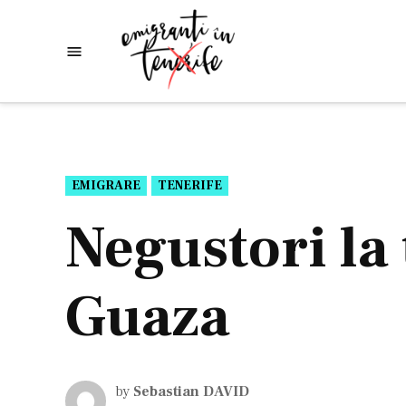
Skip
to
Emigranti
Descoperim
content
lumea
in
Tenerife
POSTED
EMIGRARE
TENERIFE
IN
Negustori la 
Guaza
by
Sebastian DAVID