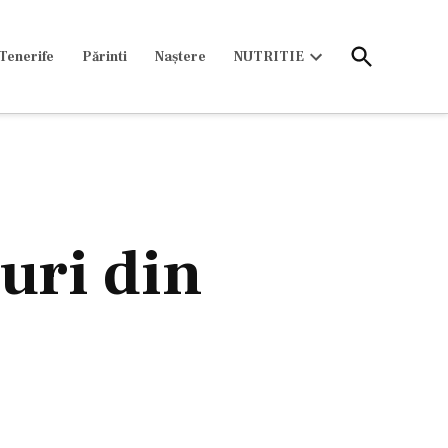
Open
Tenerife
Părinti
Naștere
NUTRITIE
Search
Open
dropdown
menu
turi din