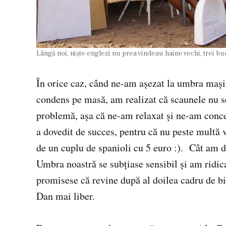
Lângă noi, nişte englezi nu prea vindeau haine vechi, trei buc
În orice caz, când ne-am aşezat la umbra maşin
condens pe masă, am realizat că scaunele nu s
problemă, aşa că ne-am relaxat şi ne-am conce
a dovedit de succes, pentru că nu peste multă
de un cuplu de spanioli cu 5 euro :). Cât am da
Umbra noastră se subţiase sensibil şi am ridic
promisese că revine după al doilea cadru de bici
Dan mai liber.