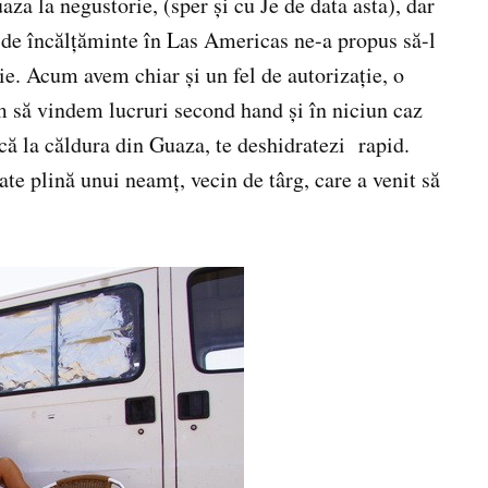
za la negustorie, (sper şi cu Je de data asta), dar
de încălţăminte în Las Americas ne-a propus să-l
ţie. Acum avem chiar şi un fel de autorizaţie, o
m să vindem lucruri second hand şi în niciun caz
 că la căldura din Guaza, te deshidratezi rapid.
ate plină unui neamţ, vecin de târg, care a venit să