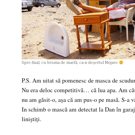
Spre final, cu bruma de marfă, ca-n deşertul Mojave
P.S. Am uitat să pomenesc de masca de scudund
Nu era deloc competitivă… că lua apa. Am cău
nu am găsit-o, aşa că am pus-o pe masă. S-a vâ
In schimb o mască am detectat la Dan în garaj 
liniştiţi.