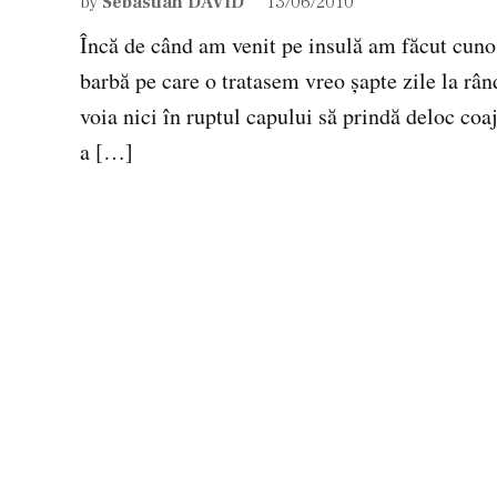
by
Sebastian DAVID
13/06/2010
Încă de când am venit pe insulă am făcut cuno
barbă pe care o tratasem vreo şapte zile la râ
voia nici în ruptul capului să prindă deloc coa
a […]