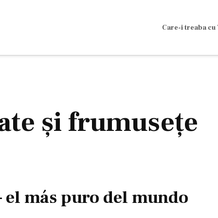
Care-i treaba cu 
tate şi frumuseţe
– el más puro del mundo