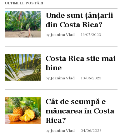
ULTIMELE POSTĂRI
Unde sunt țânțarii
din Costa Rica?
by
Jeanina Vlad
16/07/2023
Costa Rica stie mai
bine
by
Jeanina Vlad
10/06/2023
Cât de scumpă e
mâncarea în Costa
Rica?
by
Jeanina Vlad
04/06/2023