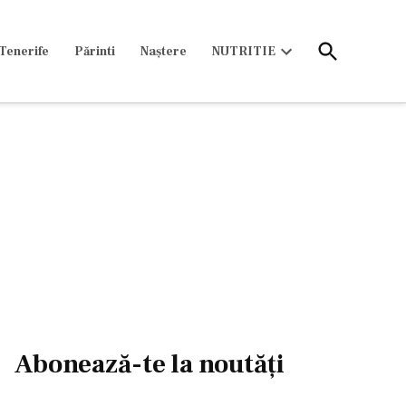
Open
Tenerife
Părinti
Naștere
NUTRITIE
Search
Open
dropdown
menu
Abonează-te la noutăți