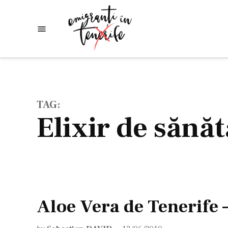
Skip
to
Emigranti
Descoperim
content
lumea
in
Tenerife
TAG:
elixir de sănă
Aloe Vera de Tenerife 