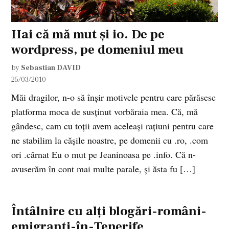
Hai că mă mut şi io. De pe
wordpress, pe domeniul meu
by
Sebastian DAVID
25/03/2010
Măi dragilor, n-o să înşir motivele pentru care părăsesc
platforma moca de susţinut vorbăraia mea. Că, mă
gândesc, cam cu toţii avem aceleaşi raţiuni pentru care
ne stabilim la căşile noastre, pe domenii cu .ro, .com
ori .cârnat Eu o mut pe Jeaninoasa pe .info. Că n-
avuserăm în cont mai multe parale, şi ăsta fu […]
Întâlnire cu alţi blogări-români-
emigranţi-în-Tenerife