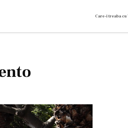
Care-i treaba cu 
ento