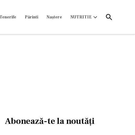
Open
Tenerife
Părinti
Naștere
NUTRITIE
Search
Open
dropdown
menu
Abonează-te la noutăți