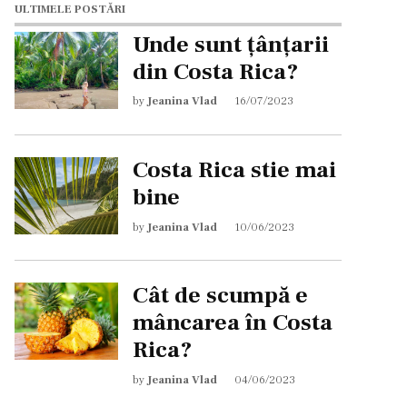
ULTIMELE POSTĂRI
Unde sunt țânțarii
din Costa Rica?
by
Jeanina Vlad
16/07/2023
Costa Rica stie mai
bine
by
Jeanina Vlad
10/06/2023
Cât de scumpă e
mâncarea în Costa
Rica?
by
Jeanina Vlad
04/06/2023