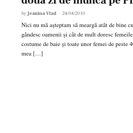
doua zi de muncă pe P
by
Jeanina Vlad
24/04/2010
Nici nu mă aşteptam să meargă atât de bine cu
gândesc oamenii şi cât de mult doresc femeile 
costume de baie şi toate unor femei de peste 4
mea […]