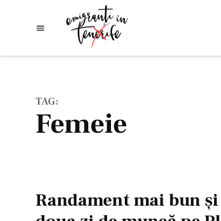
Skip
to
Emigranti
Descoperim
content
lumea
in
Tenerife
TAG:
femeie
Randament mai bun şi 