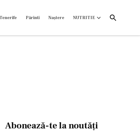
Open
Tenerife
Părinti
Naștere
NUTRITIE
Search
Open
dropdown
menu
Abonează-te la noutăți