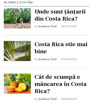
ULTIMELE POSTĂRI
Unde sunt țânțarii
din Costa Rica?
by
Jeanina Vlad
16/07/2023
Costa Rica stie mai
bine
by
Jeanina Vlad
10/06/2023
Cât de scumpă e
mâncarea în Costa
Rica?
by
Jeanina Vlad
04/06/2023