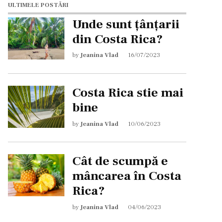
ULTIMELE POSTĂRI
Unde sunt țânțarii
din Costa Rica?
by
Jeanina Vlad
16/07/2023
Costa Rica stie mai
bine
by
Jeanina Vlad
10/06/2023
Cât de scumpă e
mâncarea în Costa
Rica?
by
Jeanina Vlad
04/06/2023