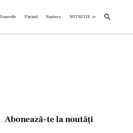
Open
Tenerife
Părinti
Naștere
NUTRITIE
Search
Open
dropdown
menu
Abonează-te la noutăți