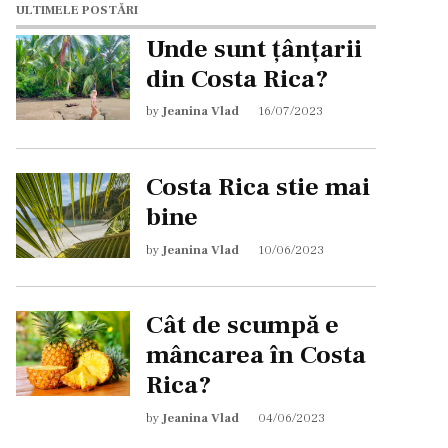
ULTIMELE POSTĂRI
Unde sunt țânțarii
din Costa Rica?
by
Jeanina Vlad
16/07/2023
Costa Rica stie mai
bine
by
Jeanina Vlad
10/06/2023
Cât de scumpă e
mâncarea în Costa
Rica?
by
Jeanina Vlad
04/06/2023