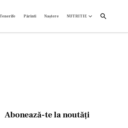
Open
Tenerife
Părinti
Naștere
NUTRITIE
Search
Open
dropdown
menu
Abonează-te la noutăți