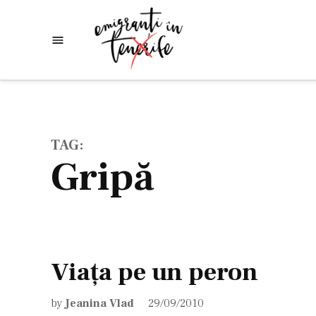
Skip
to
Emigranti
Descoperim
content
lumea
in
Tenerife
TAG:
gripă
Viaţa pe un peron
by
Jeanina Vlad
29/09/2010