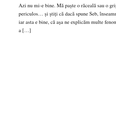
Azi nu mi-e bine. Mă paşte o răceală sau o gri
periculos… şi ştiţi că dacă spune Seb, înseamnă
iar asta e bine, că aşa ne explicăm multe feno
a […]