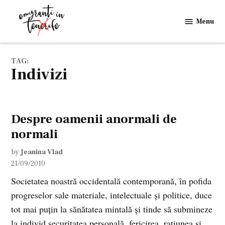
Skip
to
Menu
Emigranti
content
in
Tenerife
TAG:
indivizi
Despre oamenii anormali de
normali
by
Jeanina Vlad
21/09/2010
Societatea noastră occidentală contemporană, în pofida
progreselor sale materiale, intelectuale şi politice, duce
tot mai puţin la sănătatea mintală şi tinde să submineze
la individ securitatea personală, fericirea, raţiunea şi