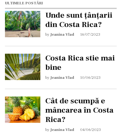
ULTIMELE POSTĂRI
Unde sunt țânțarii
din Costa Rica?
by
Jeanina Vlad
16/07/2023
Costa Rica stie mai
bine
by
Jeanina Vlad
10/06/2023
Cât de scumpă e
mâncarea în Costa
Rica?
by
Jeanina Vlad
04/06/2023