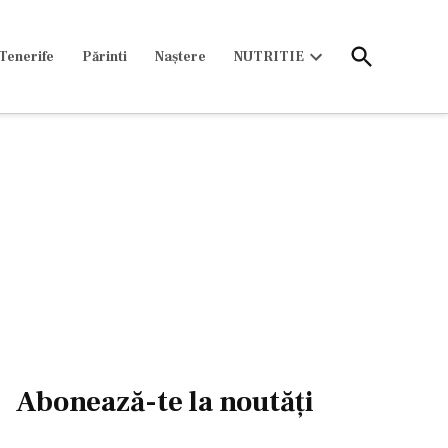
Open
Tenerife
Părinti
Naștere
NUTRITIE
Search
Open
dropdown
menu
Abonează-te la noutăți