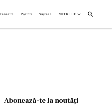
Open
Tenerife
Părinti
Naștere
NUTRITIE
Search
Open
dropdown
menu
Abonează-te la noutăți