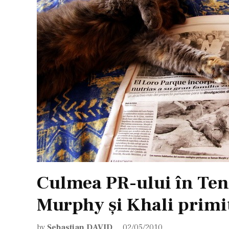
Culmea PR-ului în Ten
Murphy şi Khali primit
by
Sebastian DAVID
02/05/2010