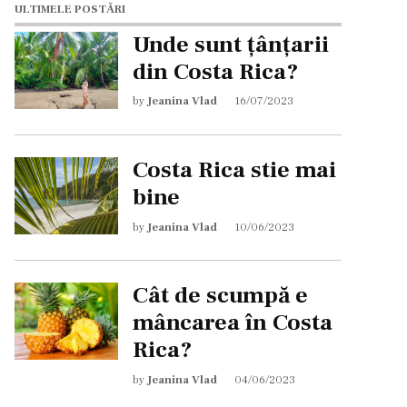
ULTIMELE POSTĂRI
Unde sunt țânțarii
din Costa Rica?
by
Jeanina Vlad
16/07/2023
Costa Rica stie mai
bine
by
Jeanina Vlad
10/06/2023
Cât de scumpă e
mâncarea în Costa
Rica?
by
Jeanina Vlad
04/06/2023