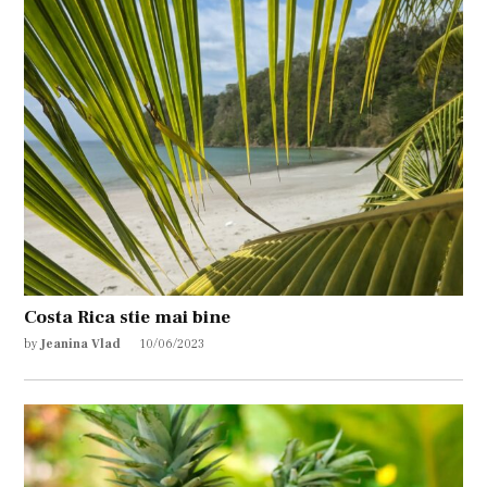
Costa Rica stie mai bine
by
Jeanina Vlad
10/06/2023