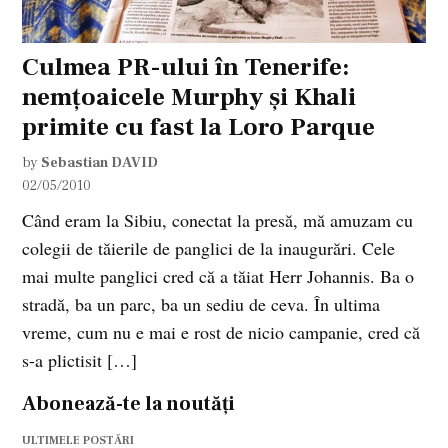
Culmea PR-ului în Tenerife:
nemţoaicele Murphy şi Khali
primite cu fast la Loro Parque
by
Sebastian DAVID
02/05/2010
Când eram la Sibiu, conectat la presă, mă amuzam cu
colegii de tăierile de panglici de la inaugurări. Cele
mai multe panglici cred că a tăiat Herr Johannis. Ba o
stradă, ba un parc, ba un sediu de ceva. În ultima
vreme, cum nu e mai e rost de nicio campanie, cred că
s-a plictisit […]
Abonează-te la noutăți
ULTIMELE POSTĂRI