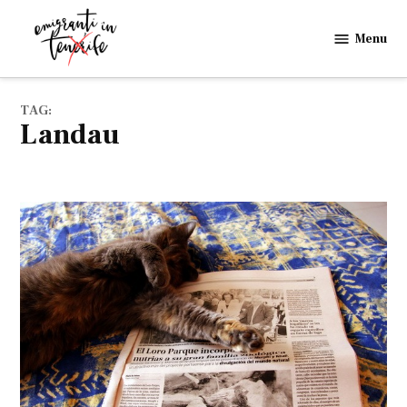
Skip
to
Menu
Emigranti
content
in
Tenerife
TAG:
landau