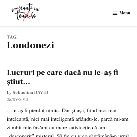
Skip
to
Menu
Emigranti
content
in
Tenerife
TAG:
londonezi
Lucruri pe care dacă nu le-aş fi
ştiut…
by
Sebastian DAVID
05/09/2010
… n-aş fi pierdut nimic. Dar şi aşa, fiind nici mai
înţeleaptă, nici mai inteligentă aflându-le, parcă mi-am
zâmbit mie însămi cu mare satisfacţie că am
„descoperit” misterul. Să fie cu vreo săptămână-n urmă