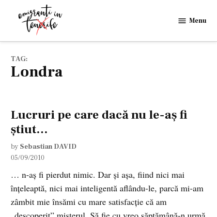
Skip
to
Menu
Emigranti
content
in
Tenerife
TAG:
Londra
Lucruri pe care dacă nu le-aş fi
ştiut…
by
Sebastian DAVID
05/09/2010
… n-aş fi pierdut nimic. Dar şi aşa, fiind nici mai
înţeleaptă, nici mai inteligentă aflându-le, parcă mi-am
zâmbit mie însămi cu mare satisfacţie că am
„descoperit” misterul. Să fie cu vreo săptămână-n urmă